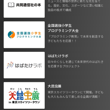
ニュースと情報の世界に新たな光を当て
る。歴史、文化、スポーツなど深い知識と
独自の視点で構成
全国選抜小学生
プログラミング大会
「プログラミング教育」で未来を創造する
子どもたちを応援！！
はばたけラボ
日々のくらしを通じて未来世代のはばたき
を応援するプロジェクト
大昆虫展
東京スカイツリータウンにて開催。子ども
も大人もみんなで楽しめる企画が満載！