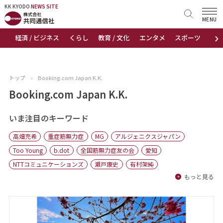
KK KYODO
KK KYODO
NEWS SITE
NEWS SITE
MENU
›
経済 / ビジネス
くらし
教育 / 文化
エンタメ
スポーツ
地
トップページ
お知らせ
トップ
›
Booking.com Japan K.K.
ニュース
Booking.com Japan K.K.
おすすめコンテンツ
いま注目のキーワード
高畑充希
重症筋無力症
MG
アルジェニクスジャパン
出版物
Too Young
b.dot
全国筋無力症友の会
愛知
NTTコミュニケーションズ
瀬戸康史
有村架純
会社概要
もっと見る