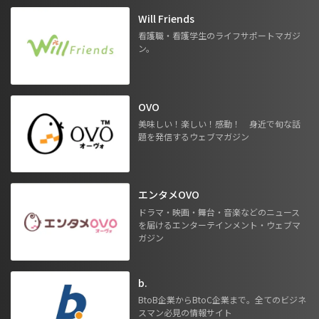
Will Friends
看護職・看護学生のライフサポートマガジ
ン。
OVO
美味しい！楽しい！感動！ 身近で旬な話
題を発信するウェブマガジン
エンタメOVO
ドラマ・映画・舞台・音楽などのニュース
を届けるエンターテインメント・ウェブマ
ガジン
b.
BtoB企業からBtoC企業まで。全てのビジネ
スマン必見の情報サイト