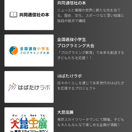
共同通信社の本
ニュースと情報の世界に新たな光を当て
る。歴史、文化、スポーツなど深い知識と
独自の視点で構成
全国選抜小学生
プログラミング大会
「プログラミング教育」で未来を創造する
子どもたちを応援！！
はばたけラボ
日々のくらしを通じて未来世代のはばたき
を応援するプロジェクト
大昆虫展
東京スカイツリータウンにて開催。子ども
も大人もみんなで楽しめる企画が満載！