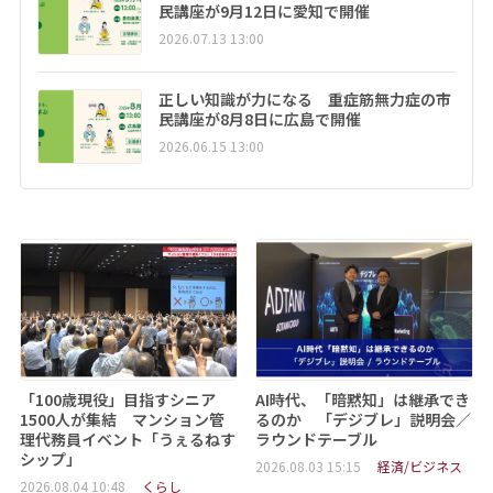
民講座が9月12日に愛知で開催
2026.07.13 13:00
正しい知識が力になる 重症筋無力症の市
民講座が8月8日に広島で開催
2026.06.15 13:00
「100歳現役」目指すシニア
AI時代、「暗黙知」は継承でき
1500人が集結 マンション管
るのか 「デジブレ」説明会／
理代務員イベント「うぇるねす
ラウンドテーブル
シップ」
2026.08.03 15:15
経済/ビジネス
2026.08.04 10:48
くらし