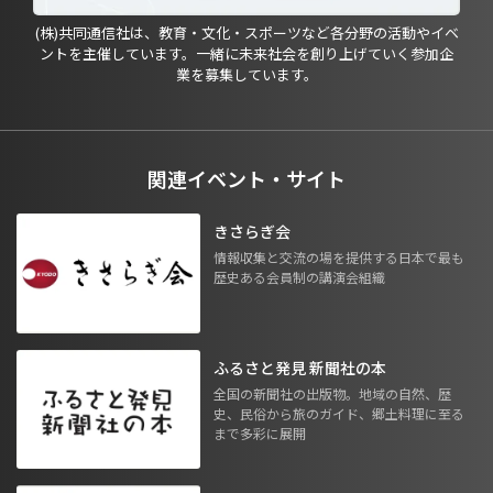
(株)共同通信社は、教育・文化・スポーツなど各分野の活動やイベ
ントを主催しています。一緒に未来社会を創り上げていく参加企
業を募集しています。
関連イベント・サイト
きさらぎ会
情報収集と交流の場を提供する日本で最も
歴史ある会員制の講演会組織
ふるさと発見 新聞社の本
全国の新聞社の出版物。地域の自然、歴
史、民俗から旅のガイド、郷土料理に至る
まで多彩に展開