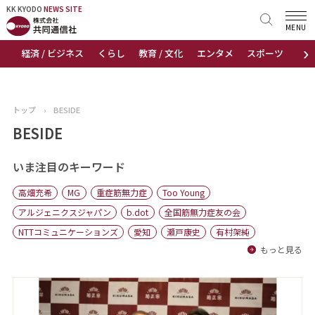
KK KYODO
KK KYODO
NEWS SITE
NEWS SITE
MENU
›
経済 / ビジネス
くらし
教育 / 文化
エンタメ
スポーツ
地
トップページ
お知らせ
トップ
›
BESIDE
ニュース
BESIDE
おすすめコンテンツ
いま注目のキーワード
高畑充希
MG
重症筋無力症
Too Young
出版物
アルジェニクスジャパン
b.dot
全国筋無力症友の会
NTTコミュニケーションズ
愛知
瀬戸康史
有村架純
会社概要
もっと見る