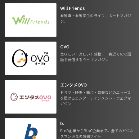
Will Friends
看護職・看護学生のライフサポートマガジ
ン。
OVO
美味しい！楽しい！感動！ 身近で旬な話
題を発信するウェブマガジン
エンタメOVO
ドラマ・映画・舞台・音楽などのニュース
を届けるエンターテインメント・ウェブマ
ガジン
b.
BtoB企業からBtoC企業まで。全てのビジネ
スマン必見の情報サイト