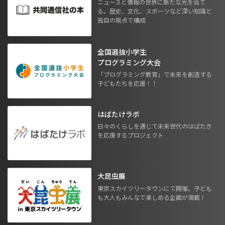
ニュースと情報の世界に新たな光を当て
る。歴史、文化、スポーツなど深い知識と
独自の視点で構成
全国選抜小学生
プログラミング大会
「プログラミング教育」で未来を創造する
子どもたちを応援！！
はばたけラボ
日々のくらしを通じて未来世代のはばたき
を応援するプロジェクト
大昆虫展
東京スカイツリータウンにて開催。子ども
も大人もみんなで楽しめる企画が満載！