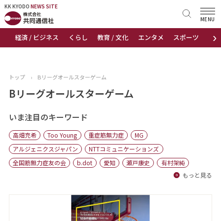
KK KYODO
KK KYODO
NEWS SITE
NEWS SITE
MENU
›
経済 / ビジネス
くらし
教育 / 文化
エンタメ
スポーツ
地
トップページ
お知らせ
トップ
›
Bリーグオールスターゲーム
ニュース
Bリーグオールスターゲーム
おすすめコンテンツ
いま注目のキーワード
高畑充希
Too Young
重症筋無力症
MG
出版物
アルジェニクスジャパン
NTTコミュニケーションズ
全国筋無力症友の会
b.dot
愛知
瀬戸康史
有村架純
会社概要
もっと見る