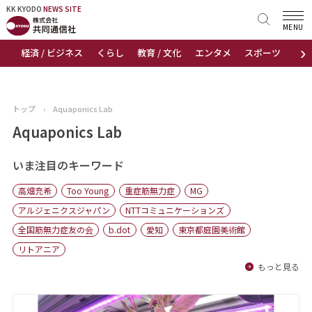
KK KYODO
KK KYODO
NEWS SITE
NEWS SITE
MENU
›
経済 / ビジネス
くらし
教育 / 文化
エンタメ
スポーツ
地
トップページ
お知らせ
トップ
›
Aquaponics Lab
ニュース
Aquaponics Lab
おすすめコンテンツ
いま注目のキーワード
高畑充希
Too Young
重症筋無力症
MG
出版物
アルジェニクスジャパン
NTTコミュニケーションズ
全国筋無力症友の会
b.dot
愛知
東京都庭園美術館
会社概要
リトアニア
もっと見る