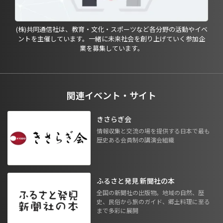
(株)共同通信社は、教育・文化・スポーツなど各分野の活動やイベ
ントを主催しています。一緒に未来社会を創り上げていく参加企
業を募集しています。
関連イベント・サイト
きさらぎ会
情報収集と交流の場を提供する日本で最も
歴史ある会員制の講演会組織
ふるさと発見 新聞社の本
全国の新聞社の出版物。地域の自然、歴
史、民俗から旅のガイド、郷土料理に至る
まで多彩に展開