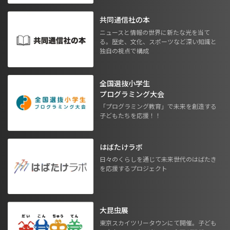
共同通信社の本
ニュースと情報の世界に新たな光を当て
る。歴史、文化、スポーツなど深い知識と
独自の視点で構成
全国選抜小学生
プログラミング大会
「プログラミング教育」で未来を創造する
子どもたちを応援！！
はばたけラボ
日々のくらしを通じて未来世代のはばたき
を応援するプロジェクト
大昆虫展
東京スカイツリータウンにて開催。子ども