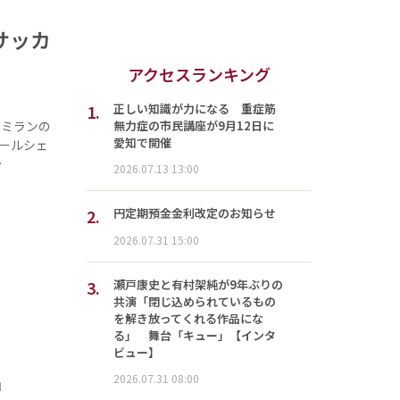
サッカ
アクセスランキング
1.
正しい知識が力になる 重症筋
無力症の市民講座が9月12日に
Cミランの
愛知で開催
ールシェ
…
2026.07.13 13:00
2.
円定期預金金利改定のお知らせ
2026.07.31 15:00
3.
瀬戸康史と有村架純が9年ぶりの
共演「閉じ込められているもの
を解き放ってくれる作品にな
る」 舞台「キュー」【インタ
ビュー】
2026.07.31 08:00
」