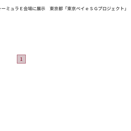
ォーミュラＥ会場に展示 東京都「東京ベイｅＳＧプロジェクト」
1