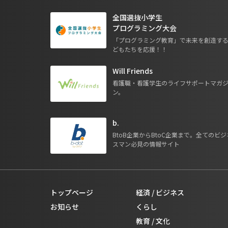
全国選抜小学生
プログラミング大会
「プログラミング教育」で未来を創造す
どもたちを応援！！
Will Friends
看護職・看護学生のライフサポートマガ
ン。
b.
BtoB企業からBtoC企業まで。全てのビジ
スマン必見の情報サイト
トップページ
経済 / ビジネス
お知らせ
くらし
教育 / 文化