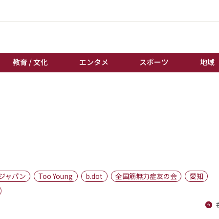
教育 / 文化
エンタメ
スポーツ
地域
経済 / ビジネス
誰もが輝いて働く社会へ
くらし
天皇杯サッカー
教育 / 文化
オートレース
エンタメ
競輪
スポーツ
ボートレース
地域
棋王戦
ジャパン
Too Young
b.dot
全国筋無力症友の会
愛知
キーパーソン
女流本因坊戦