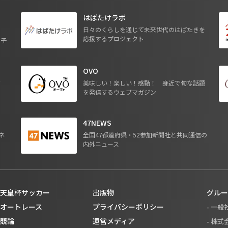
はばたけラボ
日々のくらしを通じて未来世代のはばたきを
応援するプロジェクト
る子
OVO
ジ
美味しい！楽しい！感動！ 身近で旬な話題
を発信するウェブマガジン
47NEWS
ネ
全国47都道府県・52参加新聞社と共同通信の
内外ニュース
天皇杯サッカー
出版物
グルー
オートレース
プライバシーポリシー
- 一
競輪
運営メディア
- 株