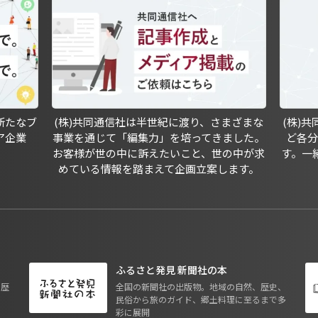
新たなブ
(株)共同通信社は半世紀に渡り、さまざまな
(株)
ア企業
事業を通じて「編集力」を培ってきました。
ど各
お客様が世の中に訴えたいこと、世の中が求
す。一
めている情報を踏まえて企画立案します。
ふるさと発見 新聞社の本
も歴
全国の新聞社の出版物。地域の自然、歴史、
民俗から旅のガイド、郷土料理に至るまで多
彩に展開