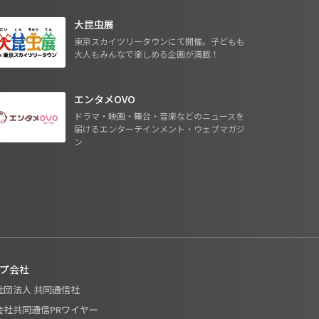
大昆虫展
東京スカイツリータウンにて開催。子どもも
大人もみんなで楽しめる企画が満載！
エンタメOVO
ドラマ・映画・舞台・音楽などのニュースを
届けるエンターテインメント・ウェブマガジ
ン
プ会社
般社団法人 共同通信社
式会社共同通信PRワイヤー