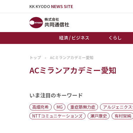
KK KYODO
NEWS SITE
経済 / ビジネス
くらし
トップ
›
ACミランアカデミー愛知
トップページ
ACミランアカデミー愛知
お知らせ
いま注目のキーワード
高畑充希
MG
重症筋無力症
アルジェニクス
NTTコミュニケーションズ
瀬戸康史
有村架純