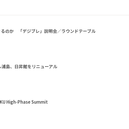
きるのか 「デジブレ」説明会／ラウンドテーブル
ル浦島、日昇館をリニューアル
High-Phase Summit