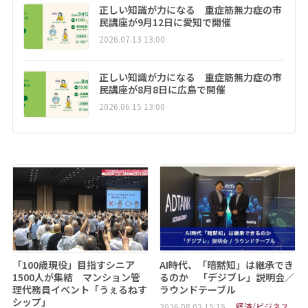
正しい知識が力になる 重症筋無力症の市
民講座が9月12日に愛知で開催
2026.07.13 13:00
正しい知識が力になる 重症筋無力症の市
民講座が8月8日に広島で開催
2026.06.15 13:00
「100歳現役」目指すシニア
AI時代、「暗黙知」は継承でき
1500人が集結 マンション管
るのか 「デジブレ」説明会／
理代務員イベント「うぇるねす
ラウンドテーブル
シップ」
2026.08.03 15:15
経済/ビジネス