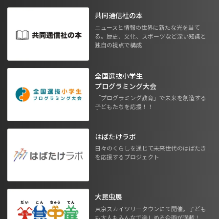
共同通信社の本
ニュースと情報の世界に新たな光を当て
る。歴史、文化、スポーツなど深い知識と
独自の視点で構成
全国選抜小学生
プログラミング大会
「プログラミング教育」で未来を創造する
子どもたちを応援！！
はばたけラボ
日々のくらしを通じて未来世代のはばたき
を応援するプロジェクト
大昆虫展
東京スカイツリータウンにて開催。子ども
も大人もみんなで楽しめる企画が満載！