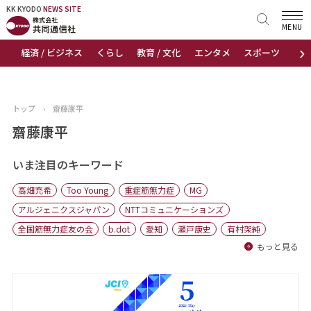
KK KYODO
KK KYODO
NEWS SITE
NEWS SITE
MENU
›
経済 / ビジネス
くらし
教育 / 文化
エンタメ
スポーツ
地
トップページ
お知らせ
トップ
›
齋藤康平
ニュース
齋藤康平
おすすめコンテンツ
いま注目のキーワード
高畑充希
Too Young
重症筋無力症
MG
出版物
アルジェニクスジャパン
NTTコミュニケーションズ
全国筋無力症友の会
b.dot
愛知
瀬戸康史
有村架純
会社概要
もっと見る