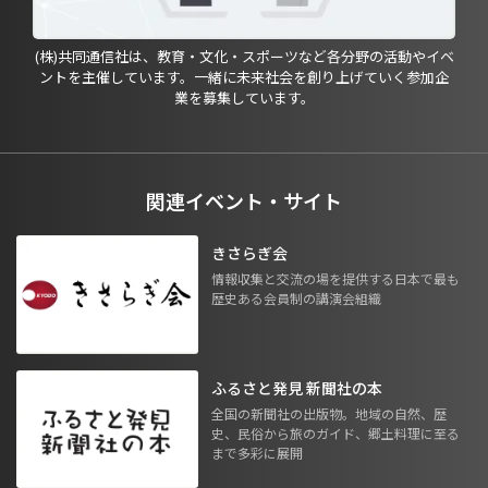
(株)共同通信社は、教育・文化・スポーツなど各分野の活動やイベ
ントを主催しています。一緒に未来社会を創り上げていく参加企
業を募集しています。
関連イベント・サイト
きさらぎ会
情報収集と交流の場を提供する日本で最も
歴史ある会員制の講演会組織
ふるさと発見 新聞社の本
全国の新聞社の出版物。地域の自然、歴
史、民俗から旅のガイド、郷土料理に至る
まで多彩に展開