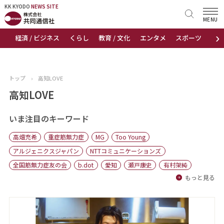
KK KYODO
KK KYODO
NEWS SITE
NEWS SITE
MENU
›
経済 / ビジネス
くらし
教育 / 文化
エンタメ
スポーツ
地
トップページ
お知らせ
トップ
›
高知LOVE
ニュース
高知LOVE
おすすめコンテンツ
いま注目のキーワード
高畑充希
重症筋無力症
MG
Too Young
出版物
アルジェニクスジャパン
NTTコミュニケーションズ
全国筋無力症友の会
b.dot
愛知
瀬戸康史
有村架純
会社概要
もっと見る