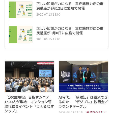
正しい知識が力になる 重症筋無力症の市
民講座が9月12日に愛知で開催
2026.07.13 13:00
正しい知識が力になる 重症筋無力症の市
民講座が8月8日に広島で開催
2026.06.15 13:00
「100歳現役」目指すシニア
AI時代、「暗黙知」は継承でき
1500人が集結 マンション管
るのか 「デジブレ」説明会／
理代務員イベント「うぇるねす
ラウンドテーブル
シップ」
2026.08.03 15:15
経済/ビジネス