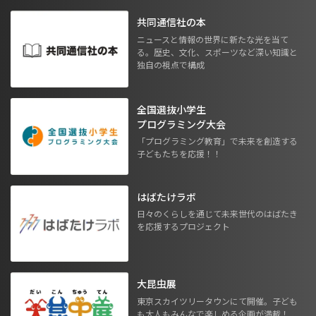
共同通信社の本
ニュースと情報の世界に新たな光を当て
る。歴史、文化、スポーツなど深い知識と
独自の視点で構成
全国選抜小学生
プログラミング大会
「プログラミング教育」で未来を創造する
子どもたちを応援！！
はばたけラボ
日々のくらしを通じて未来世代のはばたき
を応援するプロジェクト
大昆虫展
東京スカイツリータウンにて開催。子ども
も大人もみんなで楽しめる企画が満載！