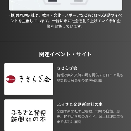
(株)共同通信社は、教育・文化・スポーツなど各分野の活動やイベ
ントを主催しています。一緒に未来社会を創り上げていく参加企
業を募集しています。
関連イベント・サイト
きさらぎ会
情報収集と交流の場を提供する日本で最も
歴史ある会員制の講演会組織
ふるさと発見 新聞社の本
全国の新聞社の出版物。地域の自然、歴
史、民俗から旅のガイド、郷土料理に至る
まで多彩に展開