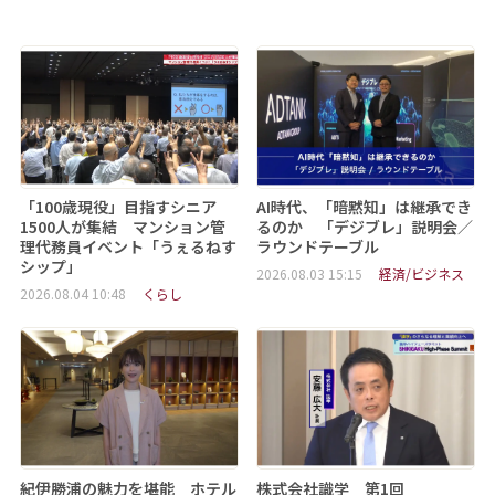
「100歳現役」目指すシニア
AI時代、「暗黙知」は継承でき
1500人が集結 マンション管
るのか 「デジブレ」説明会／
理代務員イベント「うぇるねす
ラウンドテーブル
シップ」
2026.08.03 15:15
経済/ビジネス
2026.08.04 10:48
くらし
紀伊勝浦の魅力を堪能 ホテル
株式会社識学 第1回