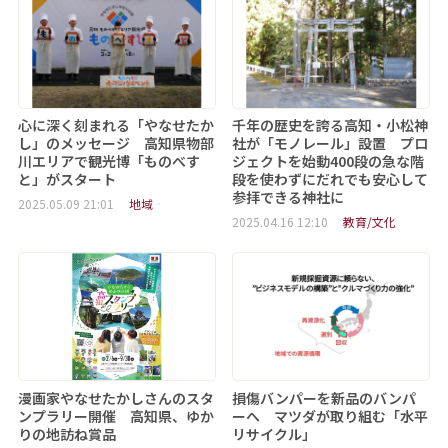
心に深く刻まれる「やなせたか
千年の歴史を誇る高知・小松神
し」のメッセージ 高知県物部
社が「モノレール」設置 プロ
川エリアで観光博「ものべす
ジェクトを始動400段の急な階
と」がスタート
段を使わずにだれでも安心して
参拝できる神社に
2025.05.09 21:01
地域
2025.04.16 12:10
教育/文化
漫画家やなせたかしさんのスタ
損傷バンパーを新品のバンパ
ンプラリー開催 高知県、ゆか
ーへ マツダが取り組む「水平
りの地訪ね賞品
リサイクル」