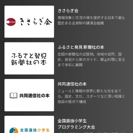
きさらぎ会
情報収集と交流の場を提供する日本で最も
歴史ある会員制の講演会組織
ふるさと発見 新聞社の本
全国の新聞社の出版物。地域の自然、歴
史、民俗から旅のガイド、郷土料理に至る
まで多彩に展開
共同通信社の本
ニュースと情報の世界に新たな光を当て
る。歴史、文化、スポーツなど深い知識と
独自の視点で構成
全国選抜小学生
プログラミング大会