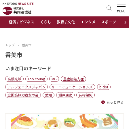
KK KYODO
KK KYODO
NEWS SITE
NEWS SITE
MENU
›
経済 / ビジネス
くらし
教育 / 文化
エンタメ
スポーツ
地
トップページ
お知らせ
トップ
›
香美市
ニュース
香美市
おすすめコンテンツ
いま注目のキーワード
高畑充希
Too Young
MG
重症筋無力症
出版物
アルジェニクスジャパン
NTTコミュニケーションズ
b.dot
全国筋無力症友の会
愛知
瀬戸康史
有村架純
会社概要
もっと見る