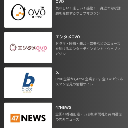
OVO
美味しい！楽しい！感動！ 身近で旬な話
題を発信するウェブマガジン
エンタメOVO
ドラマ・映画・舞台・音楽などのニュース
を届けるエンターテインメント・ウェブマ
ガジン
b.
BtoB企業からBtoC企業まで。全てのビジネ
スマン必見の情報サイト
47NEWS
全国47都道府県・52参加新聞社と共同通信
の内外ニュース