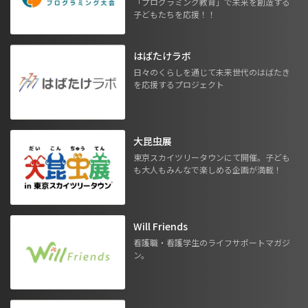
「プログラミング教育」で未来を創造する
子どもたちを応援！！
はばたけラボ
日々のくらしを通じて未来世代のはばたき
を応援するプロジェクト
大昆虫展
東京スカイツリータウンにて開催。子ども
も大人もみんなで楽しめる企画が満載！
Will Friends
看護職・看護学生のライフサポートマガジ
ン。