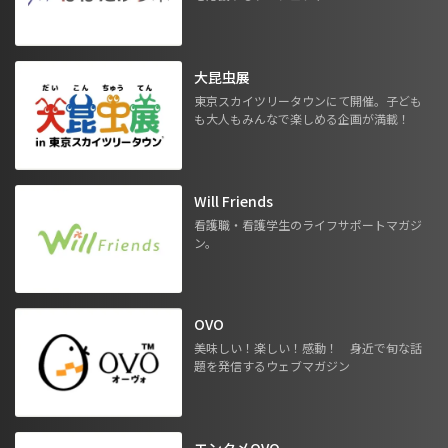
大昆虫展
東京スカイツリータウンにて開催。子ども
も大人もみんなで楽しめる企画が満載！
Will Friends
看護職・看護学生のライフサポートマガジ
ン。
OVO
美味しい！楽しい！感動！ 身近で旬な話
題を発信するウェブマガジン
エンタメOVO