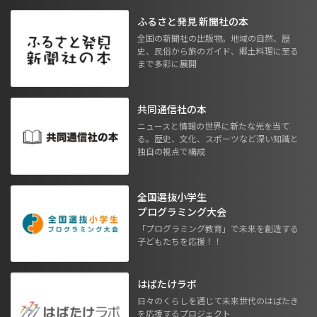
ふるさと発見 新聞社の本
全国の新聞社の出版物。地域の自然、歴
史、民俗から旅のガイド、郷土料理に至る
まで多彩に展開
共同通信社の本
ニュースと情報の世界に新たな光を当て
る。歴史、文化、スポーツなど深い知識と
独自の視点で構成
全国選抜小学生
プログラミング大会
「プログラミング教育」で未来を創造する
子どもたちを応援！！
はばたけラボ
日々のくらしを通じて未来世代のはばたき
を応援するプロジェクト