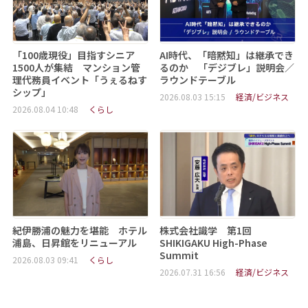
「100歳現役」目指すシニア
AI時代、「暗黙知」は継承でき
1500人が集結 マンション管
るのか 「デジブレ」説明会／
理代務員イベント「うぇるねす
ラウンドテーブル
シップ」
2026.08.03 15:15
経済/ビジネス
2026.08.04 10:48
くらし
紀伊勝浦の魅力を堪能 ホテル
株式会社識学 第1回
浦島、日昇館をリニューアル
SHIKIGAKU High-Phase
Summit
2026.08.03 09:41
くらし
2026.07.31 16:56
経済/ビジネス