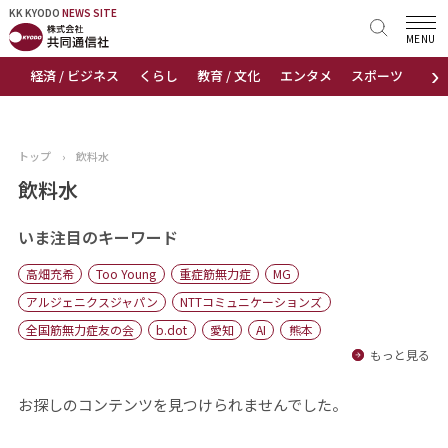
KK KYODO
KK KYODO
NEWS SITE
NEWS SITE
MENU
›
経済 / ビジネス
くらし
教育 / 文化
エンタメ
スポーツ
地
トップページ
お知らせ
トップ
›
飲料水
ニュース
飲料水
おすすめコンテンツ
いま注目のキーワード
高畑充希
Too Young
重症筋無力症
MG
出版物
アルジェニクスジャパン
NTTコミュニケーションズ
全国筋無力症友の会
b.dot
愛知
AI
熊本
会社概要
もっと見る
お探しのコンテンツを見つけられませんでした。