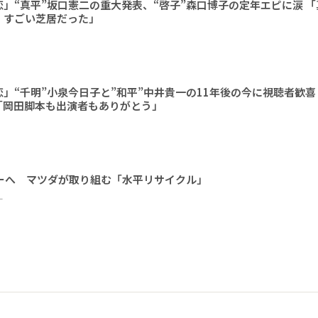
」“真平”坂口憲二の重大発表、“啓子”森口博子の定年エピに涙 
、すごい芝居だった」
」“千明”小泉今日子と”和平”中井貴一の11年後の今に視聴者歓
「岡田脚本も出演者もありがとう」
ーへ マツダが取り組む「水平リサイクル」
ー