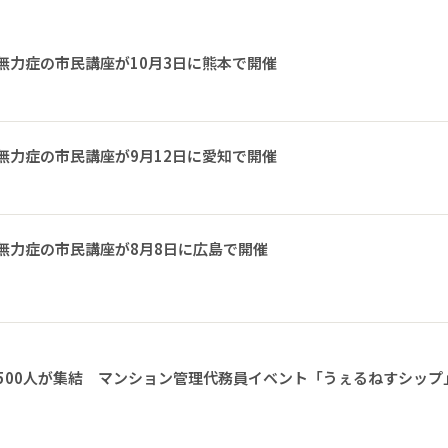
無力症の市民講座が10月3日に熊本で開催
無力症の市民講座が9月12日に愛知で開催
無力症の市民講座が8月8日に広島で開催
1500人が集結 マンション管理代務員イベント「うぇるねすシップ