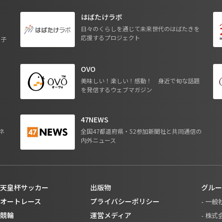
はばたけラボ
日々のくらしを通じて未来世代のはばたきを
応援するプロジェクト
る子
OVO
ジ
美味しい！楽しい！感動！ 身近で旬な話題
を発信するウェブマガジン
47NEWS
ネ
全国47都道府県・52参加新聞社と共同通信の
内外ニュース
天皇杯サッカー
出版物
グルー
オートレース
プライバシーポリシー
- 一
競輪
運営メディア
- 株