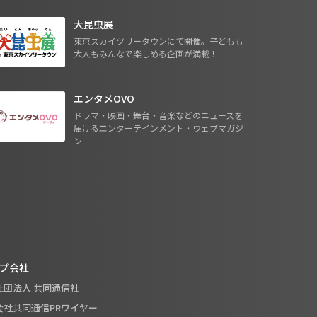
大昆虫展
東京スカイツリータウンにて開催。子どもも
大人もみんなで楽しめる企画が満載！
エンタメOVO
ドラマ・映画・舞台・音楽などのニュースを
届けるエンターテインメント・ウェブマガジ
ン
プ会社
般社団法人 共同通信社
式会社共同通信PRワイヤー