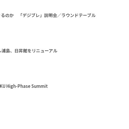
きるのか 「デジブレ」説明会／ラウンドテーブル
ル浦島、日昇館をリニューアル
High-Phase Summit