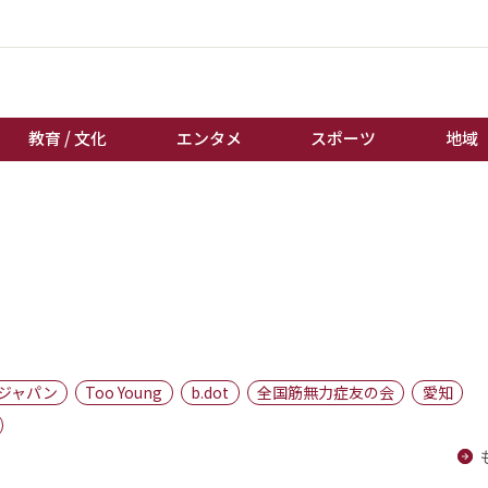
教育 / 文化
エンタメ
スポーツ
地域
経済 / ビジネス
誰もが輝いて働く社会へ
くらし
天皇杯サッカー
教育 / 文化
オートレース
エンタメ
競輪
スポーツ
ボートレース
地域
棋王戦
ジャパン
Too Young
b.dot
全国筋無力症友の会
愛知
キーパーソン
女流本因坊戦