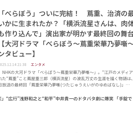
「べらぼう」ついに完結！ 蔦重、治済の
いかに生まれたか？「横浜流星さんは、肉
も作り込んで」演出家が明かす最終回の舞
【大河ドラマ「べらぼう〜蔦重栄華乃夢噺
ンタビュー】
025.12.14 21:38
エンタメ
NHKの大河ドラマ「べらぼう〜蔦重栄華乃夢噺〜」。“江戸のメディア
れた“蔦重”こと蔦屋重三郎（横浜流星）の波乱万丈の生涯を描く物語は、
日放送の最終回「蔦重栄華乃夢噺(つたじゅうえいがのゆめばなし)」…
」“広行”浅野和之と“和平”中井貴一のドタバタ劇に爆笑 「手錠
」