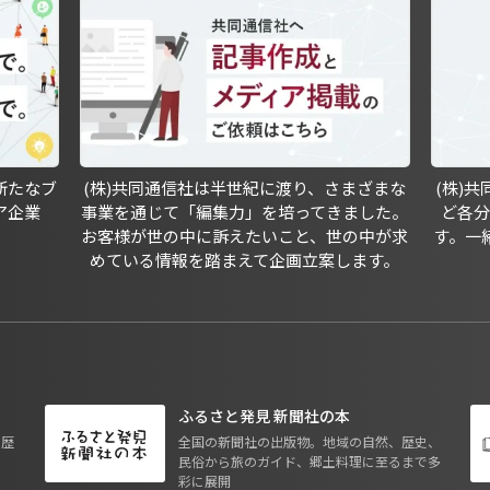
新たなブ
(株)共同通信社は半世紀に渡り、さまざまな
(株)
ア企業
事業を通じて「編集力」を培ってきました。
ど各
お客様が世の中に訴えたいこと、世の中が求
す。一
めている情報を踏まえて企画立案します。
ふるさと発見 新聞社の本
も歴
全国の新聞社の出版物。地域の自然、歴史、
民俗から旅のガイド、郷土料理に至るまで多
彩に展開