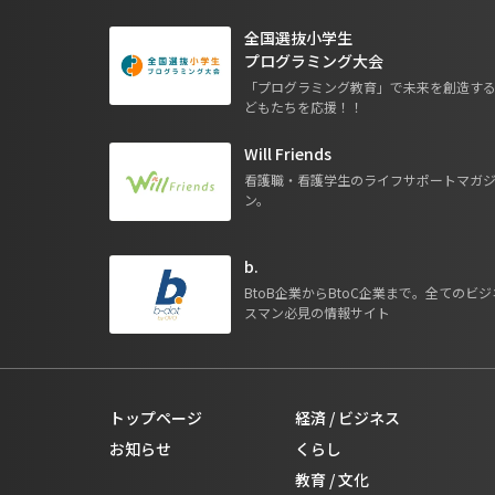
全国選抜小学生
プログラミング大会
「プログラミング教育」で未来を創造す
どもたちを応援！！
Will Friends
看護職・看護学生のライフサポートマガ
ン。
b.
BtoB企業からBtoC企業まで。全てのビジ
スマン必見の情報サイト
トップページ
経済 / ビジネス
お知らせ
くらし
教育 / 文化