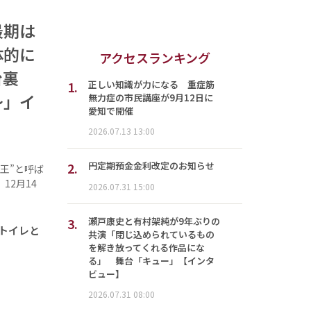
最期は
体的に
アクセスランキング
台裏
1.
正しい知識が力になる 重症筋
〜」イ
無力症の市民講座が9月12日に
愛知で開催
2026.07.13 13:00
2.
円定期預金金利改定のお知らせ
王”と呼ば
12月14
2026.07.31 15:00
3.
瀬戸康史と有村架純が9年ぶりの
でトイレと
共演「閉じ込められているもの
を解き放ってくれる作品にな
る」 舞台「キュー」【インタ
ビュー】
2026.07.31 08:00