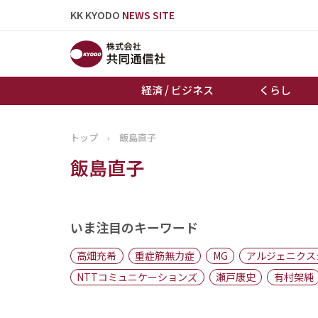
KK KYODO
NEWS SITE
経済 / ビジネス
くらし
トップ
›
飯島直子
トップページ
飯島直子
お知らせ
いま注目のキーワード
高畑充希
重症筋無力症
MG
アルジェニクス
NTTコミュニケーションズ
瀬戸康史
有村架純