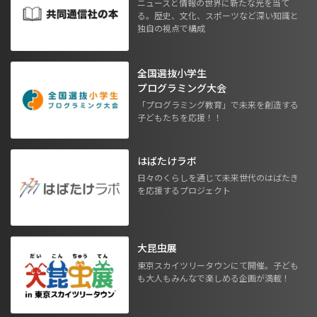
ニュースと情報の世界に新たな光を当て
る。歴史、文化、スポーツなど深い知識と
独自の視点で構成
全国選抜小学生
プログラミング大会
「プログラミング教育」で未来を創造する
子どもたちを応援！！
はばたけラボ
日々のくらしを通じて未来世代のはばたき
を応援するプロジェクト
大昆虫展
東京スカイツリータウンにて開催。子ども
も大人もみんなで楽しめる企画が満載！