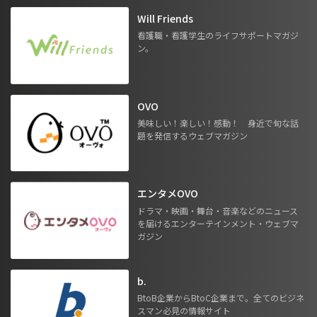
Will Friends
看護職・看護学生のライフサポートマガジ
ン。
OVO
美味しい！楽しい！感動！ 身近で旬な話
題を発信するウェブマガジン
エンタメOVO
ドラマ・映画・舞台・音楽などのニュース
を届けるエンターテインメント・ウェブマ
ガジン
b.
BtoB企業からBtoC企業まで。全てのビジネ
スマン必見の情報サイト