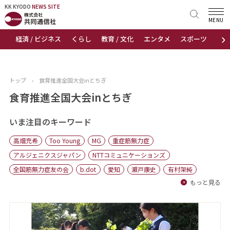
KK KYODO
KK KYODO
NEWS SITE
NEWS SITE
MENU
›
経済 / ビジネス
くらし
教育 / 文化
エンタメ
スポーツ
地
トップページ
お知らせ
トップ
›
食育推進全国大会inとちぎ
ニュース
食育推進全国大会inとちぎ
おすすめコンテンツ
いま注目のキーワード
高畑充希
Too Young
MG
重症筋無力症
出版物
アルジェニクスジャパン
NTTコミュニケーションズ
全国筋無力症友の会
b.dot
愛知
瀬戸康史
有村架純
会社概要
もっと見る