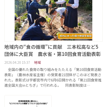
地域内の“食の循環”に貢献 三本松高など5
団体に大臣賞 農水省・第10回食育活動表彰
2026.04.20 15:37
地域
全国の優れた食育の取り組みをたたえる「第10回食育活動
表彰」（農林水産省主催）の受賞者21団体がこのほど発表さ
れた。表彰式は宇都宮市内で6月6日開かれる「第21回食育推
進全国大会inとちぎ」で行われる。 同表彰制度は…