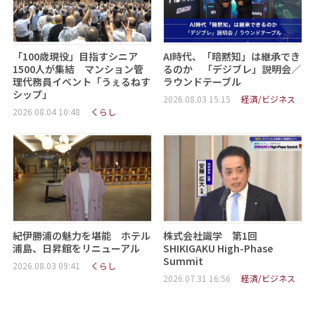
「100歳現役」目指すシニア
AI時代、「暗黙知」は継承でき
1500人が集結 マンション管
るのか 「デジブレ」説明会／
理代務員イベント「うぇるねす
ラウンドテーブル
シップ」
2026.08.03 15:15
経済/ビジネス
2026.08.04 10:48
くらし
紀伊勝浦の魅力を堪能 ホテル
株式会社識学 第1回
浦島、日昇館をリニューアル
SHIKIGAKU High-Phase
Summit
2026.08.03 09:41
くらし
2026.07.31 16:56
経済/ビジネス