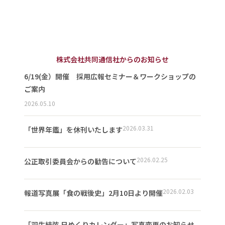
株式会社共同通信社からのお知らせ
6/19(金）開催 採用広報セミナー＆ワークショップの
ご案内
2026.05.10
2026.03.31
「世界年鑑」を休刊いたします
2026.02.25
公正取引委員会からの勧告について
2026.02.03
報道写真展「食の戦後史」2月10日より開催
「羽生結弦 日めくりカレンダー」写真変更のお知らせ