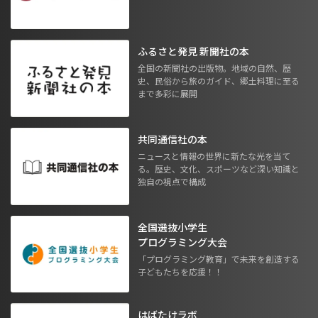
ふるさと発見 新聞社の本
全国の新聞社の出版物。地域の自然、歴
史、民俗から旅のガイド、郷土料理に至る
まで多彩に展開
共同通信社の本
ニュースと情報の世界に新たな光を当て
る。歴史、文化、スポーツなど深い知識と
独自の視点で構成
全国選抜小学生
プログラミング大会
「プログラミング教育」で未来を創造する
子どもたちを応援！！
はばたけラボ