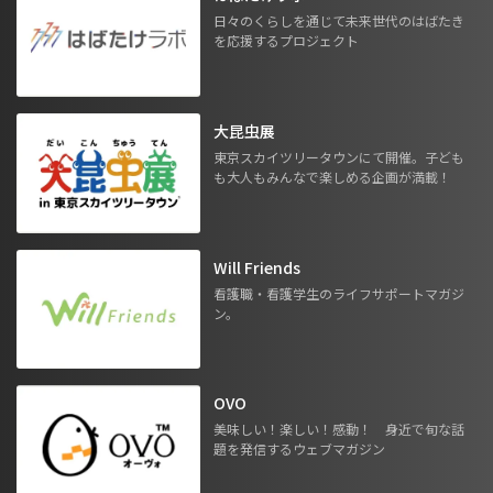
日々のくらしを通じて未来世代のはばたき
を応援するプロジェクト
大昆虫展
東京スカイツリータウンにて開催。子ども
も大人もみんなで楽しめる企画が満載！
Will Friends
看護職・看護学生のライフサポートマガジ
ン。
OVO
美味しい！楽しい！感動！ 身近で旬な話
題を発信するウェブマガジン