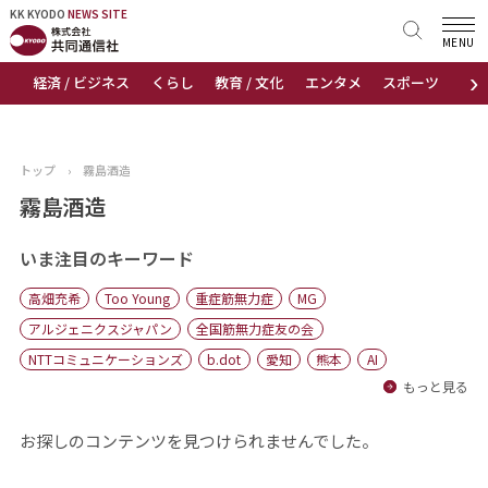
KK KYODO
KK KYODO
NEWS SITE
NEWS SITE
MENU
›
経済 / ビジネス
くらし
教育 / 文化
エンタメ
スポーツ
地
トップページ
お知らせ
トップ
›
霧島酒造
ニュース
霧島酒造
おすすめコンテンツ
いま注目のキーワード
高畑充希
Too Young
重症筋無力症
MG
出版物
アルジェニクスジャパン
全国筋無力症友の会
NTTコミュニケーションズ
b.dot
愛知
熊本
AI
会社概要
もっと見る
お探しのコンテンツを見つけられませんでした。