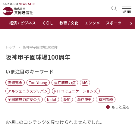
KK KYODO
KK KYODO
NEWS SITE
NEWS SITE
MENU
›
経済 / ビジネス
くらし
教育 / 文化
エンタメ
スポーツ
地
トップページ
お知らせ
トップ
›
阪神甲子園球場100周年
ニュース
阪神甲子園球場100周年
おすすめコンテンツ
いま注目のキーワード
高畑充希
Too Young
重症筋無力症
MG
出版物
アルジェニクスジャパン
NTTコミュニケーションズ
全国筋無力症友の会
b.dot
愛知
瀬戸康史
有村架純
会社概要
もっと見る
お探しのコンテンツを見つけられませんでした。