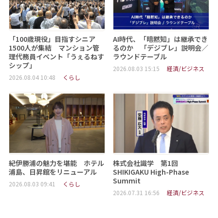
「100歳現役」目指すシニア
AI時代、「暗黙知」は継承でき
1500人が集結 マンション管
るのか 「デジブレ」説明会／
理代務員イベント「うぇるねす
ラウンドテーブル
シップ」
2026.08.03 15:15
経済/ビジネス
2026.08.04 10:48
くらし
紀伊勝浦の魅力を堪能 ホテル
株式会社識学 第1回
浦島、日昇館をリニューアル
SHIKIGAKU High-Phase
Summit
2026.08.03 09:41
くらし
2026.07.31 16:56
経済/ビジネス