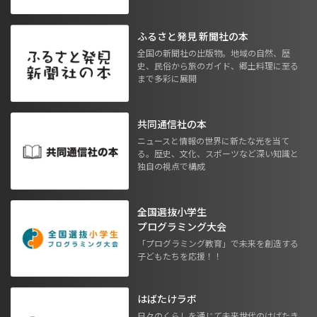
ふるさと発見 新聞社の本
全国の新聞社の出版物。地域の自然、歴
史、民俗から旅のガイド、郷土料理に至る
まで多彩に展開
共同通信社の本
ニュースと情報の世界に新たな光を当て
る。歴史、文化、スポーツなど深い知識と
独自の視点で構成
全国選抜小学生
プログラミング大会
「プログラミング教育」で未来を創造する
子どもたちを応援！！
はばたけラボ
日々のくらしを通じて未来世代のはばたき