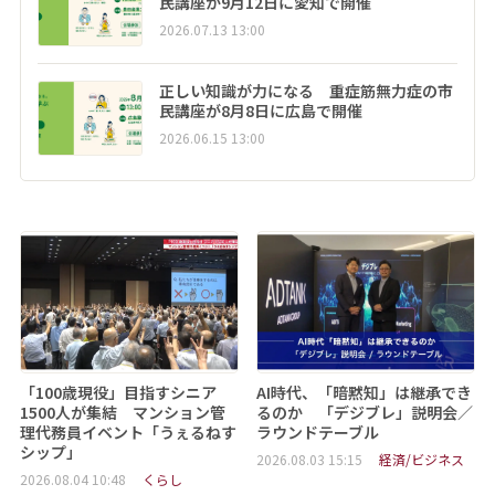
民講座が9月12日に愛知で開催
2026.07.13 13:00
正しい知識が力になる 重症筋無力症の市
民講座が8月8日に広島で開催
2026.06.15 13:00
「100歳現役」目指すシニア
AI時代、「暗黙知」は継承でき
1500人が集結 マンション管
るのか 「デジブレ」説明会／
理代務員イベント「うぇるねす
ラウンドテーブル
シップ」
2026.08.03 15:15
経済/ビジネス
2026.08.04 10:48
くらし