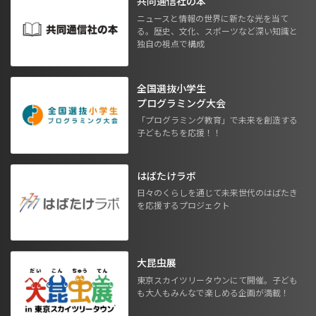
共同通信社の本
ニュースと情報の世界に新たな光を当て
る。歴史、文化、スポーツなど深い知識と
独自の視点で構成
全国選抜小学生
プログラミング大会
「プログラミング教育」で未来を創造する
子どもたちを応援！！
はばたけラボ
日々のくらしを通じて未来世代のはばたき
を応援するプロジェクト
大昆虫展
東京スカイツリータウンにて開催。子ども
も大人もみんなで楽しめる企画が満載！