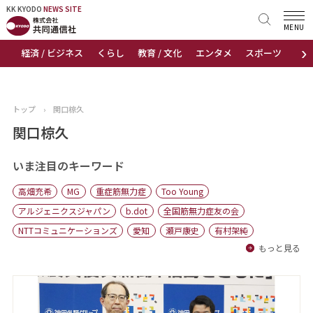
KK KYODO
KK KYODO
NEWS SITE
NEWS SITE
MENU
›
経済 / ビジネス
くらし
教育 / 文化
エンタメ
スポーツ
地
トップページ
お知らせ
トップ
›
関口椋久
ニュース
関口椋久
おすすめコンテンツ
いま注目のキーワード
高畑充希
MG
重症筋無力症
Too Young
出版物
アルジェニクスジャパン
b.dot
全国筋無力症友の会
NTTコミュニケーションズ
愛知
瀬戸康史
有村架純
会社概要
もっと見る