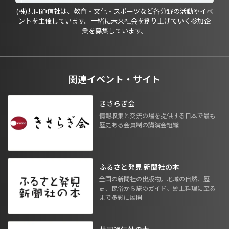
(株)共同通信社は、教育・文化・スポーツなど各分野の活動やイベ
ントを主催しています。一緒に未来社会を創り上げていく参加企
業を募集しています。
関連イベント・サイト
きさらぎ会
情報収集と交流の場を提供する日本で最も
歴史ある会員制の講演会組織
ふるさと発見 新聞社の本
全国の新聞社の出版物。地域の自然、歴
史、民俗から旅のガイド、郷土料理に至る
まで多彩に展開