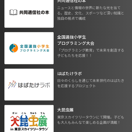
共同通信社の本
ニュースと情報の世界に新たな光を当て
る。歴史、文化、スポーツなど深い知識と
独自の視点で構成
全国選抜小学生
プログラミング大会
「プログラミング教育」で未来を創造する
子どもたちを応援！！
はばたけラボ
日々のくらしを通じて未来世代のはばたき
を応援するプロジェクト
大昆虫展
東京スカイツリータウンにて開催。子ども
も大人もみんなで楽しめる企画が満載！