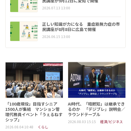
民講座が9月12日に愛知で開催
2026.07.13 13:00
正しい知識が力になる 重症筋無力症の市
民講座が8月8日に広島で開催
2026.06.15 13:00
「100歳現役」目指すシニア
AI時代、「暗黙知」は継承でき
1500人が集結 マンション管
るのか 「デジブレ」説明会／
理代務員イベント「うぇるねす
ラウンドテーブル
シップ」
2026.08.03 15:15
経済/ビジネス
2026.08.04 10:48
くらし