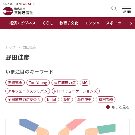
KK KYODO
KK KYODO
NEWS SITE
NEWS SITE
MENU
›
経済 / ビジネス
くらし
教育 / 文化
エンタメ
スポーツ
地
トップページ
お知らせ
トップ
›
野田佳彦
ニュース
野田佳彦
おすすめコンテンツ
いま注目のキーワード
高畑充希
Too Young
重症筋無力症
MG
出版物
アルジェニクスジャパン
NTTコミュニケーションズ
全国筋無力症友の会
b.dot
愛知
瀬戸康史
有村架純
会社概要
もっと見る