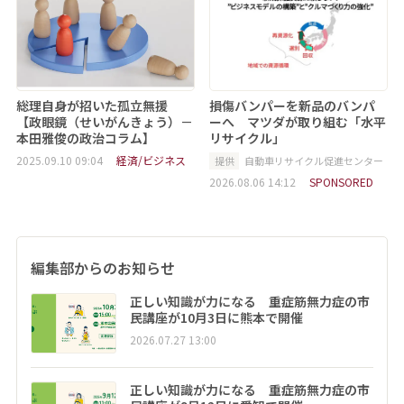
総理自身が招いた孤立無援
損傷バンパーを新品のバンパ
【政眼鏡（せいがんきょう）－
ーへ マツダが取り組む「水平
本田雅俊の政治コラム】
リサイクル」
2025.09.10 09:04
経済/ビジネス
提供
自動車リサイクル促進センター
2026.08.06 14:12
SPONSORED
編集部からのお知らせ
正しい知識が力になる 重症筋無力症の市
民講座が10月3日に熊本で開催
2026.07.27 13:00
正しい知識が力になる 重症筋無力症の市