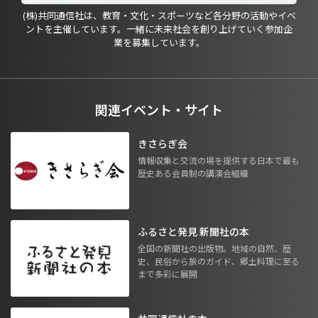
(株)共同通信社は、教育・文化・スポーツなど各分野の活動やイベ
ントを主催しています。一緒に未来社会を創り上げていく参加企
業を募集しています。
関連イベント・サイト
きさらぎ会
情報収集と交流の場を提供する日本で最も
歴史ある会員制の講演会組織
ふるさと発見 新聞社の本
全国の新聞社の出版物。地域の自然、歴
史、民俗から旅のガイド、郷土料理に至る
まで多彩に展開