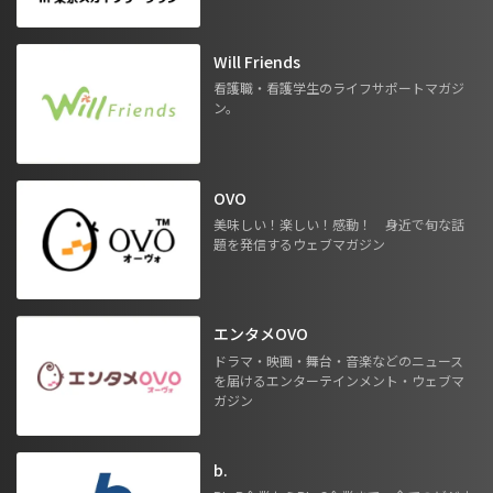
Will Friends
看護職・看護学生のライフサポートマガジ
ン。
OVO
美味しい！楽しい！感動！ 身近で旬な話
題を発信するウェブマガジン
エンタメOVO
ドラマ・映画・舞台・音楽などのニュース
を届けるエンターテインメント・ウェブマ
ガジン
b.