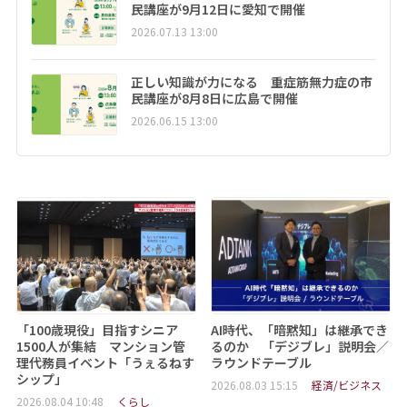
民講座が9月12日に愛知で開催
2026.07.13 13:00
正しい知識が力になる 重症筋無力症の市
民講座が8月8日に広島で開催
2026.06.15 13:00
「100歳現役」目指すシニア
AI時代、「暗黙知」は継承でき
1500人が集結 マンション管
るのか 「デジブレ」説明会／
理代務員イベント「うぇるねす
ラウンドテーブル
シップ」
2026.08.03 15:15
経済/ビジネス
2026.08.04 10:48
くらし