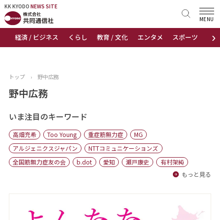
KK KYODO
KK KYODO
NEWS SITE
NEWS SITE
MENU
›
経済 / ビジネス
くらし
教育 / 文化
エンタメ
スポーツ
地
トップページ
お知らせ
トップ
›
野中広務
ニュース
野中広務
おすすめコンテンツ
いま注目のキーワード
高畑充希
Too Young
重症筋無力症
MG
出版物
アルジェニクスジャパン
NTTコミュニケーションズ
全国筋無力症友の会
b.dot
愛知
瀬戸康史
有村架純
会社概要
もっと見る