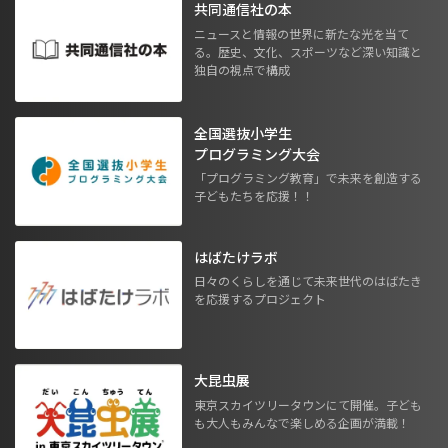
共同通信社の本
ニュースと情報の世界に新たな光を当て
る。歴史、文化、スポーツなど深い知識と
独自の視点で構成
全国選抜小学生
プログラミング大会
「プログラミング教育」で未来を創造する
子どもたちを応援！！
はばたけラボ
日々のくらしを通じて未来世代のはばたき
を応援するプロジェクト
大昆虫展
東京スカイツリータウンにて開催。子ども
も大人もみんなで楽しめる企画が満載！