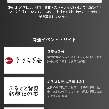
(株)共同通信社は、教育・文化・スポーツなど各分野の活動やイベ
ントを主催しています。一緒に未来社会を創り上げていく参加企
業を募集しています。
関連イベント・サイト
きさらぎ会
情報収集と交流の場を提供する日本で最も
歴史ある会員制の講演会組織
ふるさと発見 新聞社の本
全国の新聞社の出版物。地域の自然、歴
史、民俗から旅のガイド、郷土料理に至る
まで多彩に展開