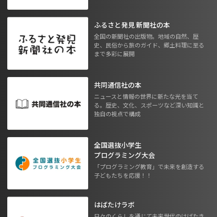
ふるさと発見 新聞社の本
全国の新聞社の出版物。地域の自然、歴
史、民俗から旅のガイド、郷土料理に至る
まで多彩に展開
共同通信社の本
ニュースと情報の世界に新たな光を当て
る。歴史、文化、スポーツなど深い知識と
独自の視点で構成
全国選抜小学生
プログラミング大会
「プログラミング教育」で未来を創造する
子どもたちを応援！！
はばたけラボ
日々のくらしを通じて未来世代のはばたき