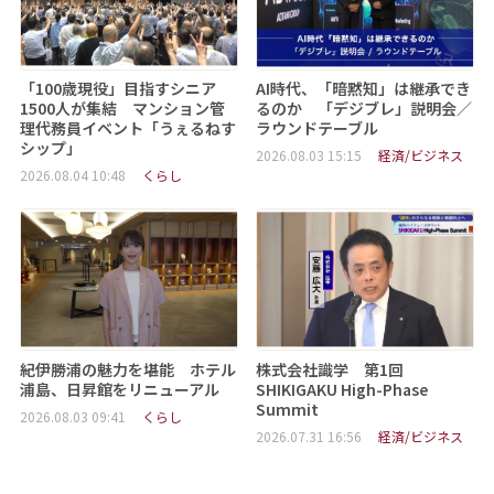
「100歳現役」目指すシニア
AI時代、「暗黙知」は継承でき
1500人が集結 マンション管
るのか 「デジブレ」説明会／
理代務員イベント「うぇるねす
ラウンドテーブル
シップ」
2026.08.03 15:15
経済/ビジネス
2026.08.04 10:48
くらし
紀伊勝浦の魅力を堪能 ホテル
株式会社識学 第1回
浦島、日昇館をリニューアル
SHIKIGAKU High-Phase
Summit
2026.08.03 09:41
くらし
2026.07.31 16:56
経済/ビジネス