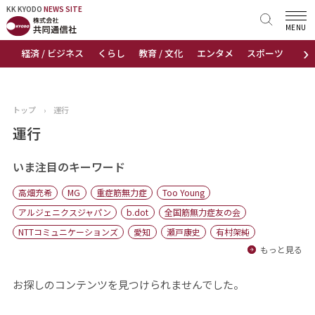
KK KYODO
KK KYODO
NEWS SITE
NEWS SITE
MENU
›
経済 / ビジネス
くらし
教育 / 文化
エンタメ
スポーツ
地
トップページ
お知らせ
トップ
›
運行
ニュース
運行
おすすめコンテンツ
いま注目のキーワード
高畑充希
MG
重症筋無力症
Too Young
出版物
アルジェニクスジャパン
b.dot
全国筋無力症友の会
NTTコミュニケーションズ
愛知
瀬戸康史
有村架純
会社概要
もっと見る
お探しのコンテンツを見つけられませんでした。