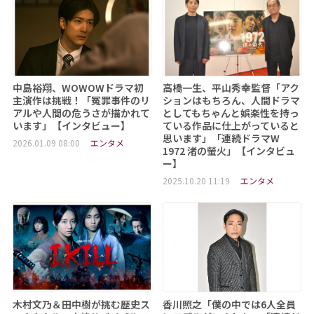
中島裕翔、WOWOWドラマ初
高橋一生、平山秀幸監督「アク
主演作は挑戦！「冤罪事件のリ
ションはもちろん、人間ドラマ
アルや人間の危うさが描かれて
としてもちゃんと娯楽性を持っ
います」【インタビュー】
ている作品に仕上がっていると
思います」「連続ドラマW
2026.01.09 08:00
エンタメ
1972 渚の螢火」【インタビュ
ー】
2025.10.20 11:19
エンタメ
木村文乃＆田中樹が挑む歴史ス
香川照之「僕の中では6人全員