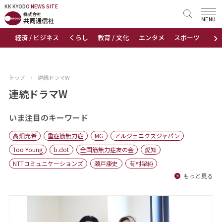
KK KYODO
KK KYODO
NEWS SITE
NEWS SITE
MENU
›
経済 / ビジネス
くらし
教育 / 文化
エンタメ
スポーツ
地
トップページ
お知らせ
トップ
›
連続ドラマW
ニュース
連続ドラマW
おすすめコンテンツ
いま注目のキーワード
高畑充希
重症筋無力症
MG
アルジェニクスジャパン
出版物
Too Young
b.dot
全国筋無力症友の会
愛知
NTTコミュニケーションズ
瀬戸康史
有村架純
会社概要
もっと見る