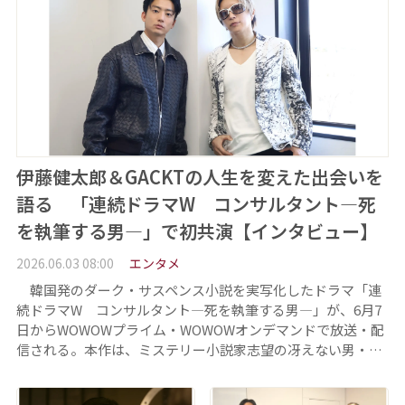
伊藤健太郎＆GACKTの人生を変えた出会いを
語る 「連続ドラマW コンサルタント―死
を執筆する男―」で初共演【インタビュー】
2026.06.03 08:00
エンタメ
韓国発のダーク・サスペンス小説を実写化したドラマ「連
続ドラマW コンサルタント―死を執筆する男―」が、6月7
日からWOWOWプライム・WOWOWオンデマンドで放送・配
信される。本作は、ミステリー小説家志望の冴えない男・…