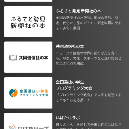
ふるさと発見 新聞社の本
全国の新聞社の出版物。地域の自然、歴
史、民俗から旅のガイド、郷土料理に至る
まで多彩に展開
共同通信社の本
ニュースと情報の世界に新たな光を当て
る。歴史、文化、スポーツなど深い知識と
独自の視点で構成
全国選抜小学生
プログラミング大会
「プログラミング教育」で未来を創造する
子どもたちを応援！！
はばたけラボ
日々のくらしを通じて未来世代のはばたき