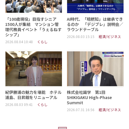
「100歳現役」目指すシニア
AI時代、「暗黙知」は継承でき
1500人が集結 マンション管
るのか 「デジブレ」説明会／
理代務員イベント「うぇるねす
ラウンドテーブル
シップ」
2026.08.03 15:15
経済/ビジネス
2026.08.04 10:48
くらし
紀伊勝浦の魅力を堪能 ホテル
株式会社識学 第1回
浦島、日昇館をリニューアル
SHIKIGAKU High-Phase
Summit
2026.08.03 09:41
くらし
2026.07.31 16:56
経済/ビジネス