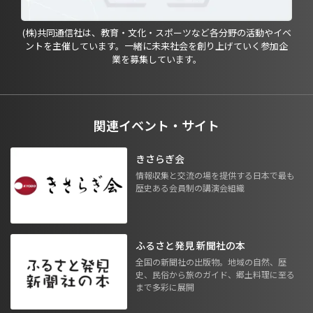
(株)共同通信社は、教育・文化・スポーツなど各分野の活動やイベ
ントを主催しています。一緒に未来社会を創り上げていく参加企
業を募集しています。
関連イベント・サイト
きさらぎ会
情報収集と交流の場を提供する日本で最も
歴史ある会員制の講演会組織
ふるさと発見 新聞社の本
全国の新聞社の出版物。地域の自然、歴
史、民俗から旅のガイド、郷土料理に至る
まで多彩に展開