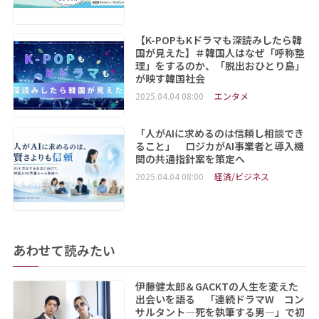
【K-POPもKドラマも深読みしたら韓
国が見えた】＃韓国人はなぜ「呼称整
理」をするのか、「脱出おひとり島」
が映す韓国社会
2025.04.04 08:00
エンタメ
「人がAIに求めるのは信頼し相談でき
ること」 ロジカがAI事業者と導入機
関の共通指針案を策定へ
2025.04.04 08:00
経済/ビジネス
あわせて読みたい
伊藤健太郎＆GACKTの人生を変えた
出会いを語る 「連続ドラマW コン
サルタント―死を執筆する男―」で初