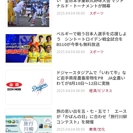
い 全日本学童軟式野球大会 マクド
ナルド・トーナメントが開幕
2025.04.04 08:00
スポーツ
ベルギーで戦う日本人選手を応援しよ
う シント＝トロイデン戦全試合を
BS10が今季も無料放送
2025.04.04 08:00
スポーツ
ドジャースタジアムで「いわて牛」な
ど岩手県産農畜産物をPR JA全農い
わてが8月10日～12日に実施
2025.04.04 08:00
経済/ビジネス
旅の思い出を五・七・五で！ エース
が「かばんの日」に合わせ「旅行川柳
コンテスト」を開催
2025.04.04 08:00
教育/文化