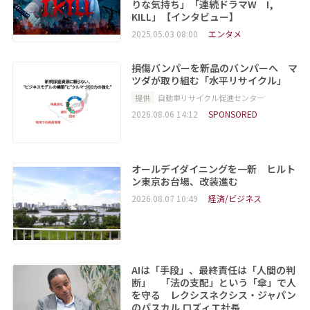
りな気持ち」「連続ドラマW I,
KILL」【インタビュー】
2025.05.03 08:00
エンタメ
損傷バンパーを新品のバンパーへ マ
ツダが取り組む「水平リサイクル」
提供
自動車リサイクル促進センター
2026.08.06 14:12
SPONSORED
オールデイダイニングを一新 ヒルト
ン東京お台場、改装進む
2026.08.07 10:49
経済/ビジネス
AIは「手段」、最終責任は「人間の判
断」 「法の支配」という「傘」で人
を守る レクシスネクシス・ジャパン
のパスカル ロズィエ社長