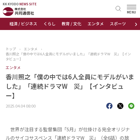
KK KYODO
KK KYODO
NEWS SITE
NEWS SITE
MENU
›
経済 / ビジネス
くらし
教育 / 文化
エンタメ
スポーツ
地
トップページ
お知らせ
トップ
›
エンタメ
›
香川照之「僕の中では6人全員にモデルがいました」「連続ドラマW 災」【イン
ニュース
タビュー】
エンタメ
おすすめコンテンツ
香川照之「僕の中では6人全員にモデルがいま
した」「連続ドラマW 災」【インタビュ
出版物
ー】
会社概要
2025.04.04 08:00
世界が注目する監督集団「5月」が仕掛ける完全オリジナ
ルのサイコサスペンス「連続ドラマW 災」（全6話）の放