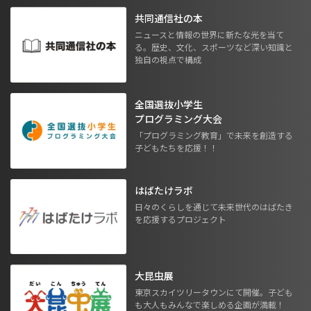
共同通信社の本
ニュースと情報の世界に新たな光を当て
る。歴史、文化、スポーツなど深い知識と
独自の視点で構成
全国選抜小学生
プログラミング大会
「プログラミング教育」で未来を創造する
子どもたちを応援！！
はばたけラボ
日々のくらしを通じて未来世代のはばたき
を応援するプロジェクト
大昆虫展
東京スカイツリータウンにて開催。子ども
も大人もみんなで楽しめる企画が満載！