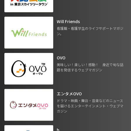
Will Friends
看護職・看護学生のライフサポートマガジ
ン。
OVO
美味しい！楽しい！感動！ 身近で旬な話
題を発信するウェブマガジン
エンタメOVO
ドラマ・映画・舞台・音楽などのニュース
を届けるエンターテインメント・ウェブマ
ガジン
b.