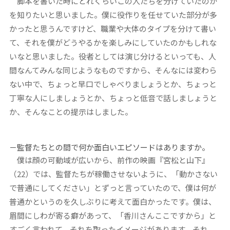
脚本を書いた時にどれくらいこの人たちを分けていたのか
を知りたいと思いました。僕に役作りを任せていた部分が多
かったと思うんですけど、職業や大体のタイプを分けて書い
て、それを僕がどうやるかを楽しみにしていたのかもしれな
いなと思いました。役者としては演じ分けるといっても、人
間なんてみんな同じようなものですから、そんなには変わら
ない中で、ちょっと早口でしゃべりましょうとか、ちょっと
丁寧な人にしましょうとか、ちょっと低音で話しましょうと
か、そんなことの提示はしました。
－監督たちとの間で何か面白いエピソードはありますか。
僕は顔の可動域が広いから、前作の映画『宮松と山下』
（22）では、監督たちが稼働させないように、「動かさない
で普通にしてください」とずっと言っていたので、僕は何が
普通かというのを久しぶりに考えて面白かったです。僕は、
眉間にしわが寄る癖があって、「香川さんここですから」と
すごく言われて、それを取ったイメージがあります。それ