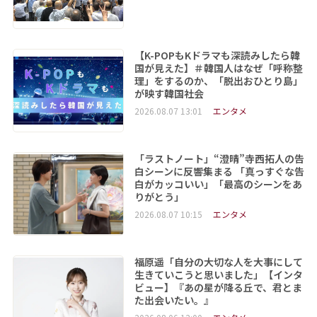
【K-POPもKドラマも深読みしたら韓
国が見えた】＃韓国人はなぜ「呼称整
理」をするのか、「脱出おひとり島」
が映す韓国社会
2026.08.07 13:01
エンタメ
「ラストノート」“澄晴”寺西拓人の告
白シーンに反響集まる 「真っすぐな告
白がカッコいい」「最高のシーンをあ
りがとう」
2026.08.07 10:15
エンタメ
福原遥「自分の大切な人を大事にして
生きていこうと思いました」【インタ
ビュー】『あの星が降る丘で、君とま
た出会いたい。』