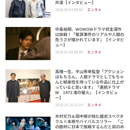
共演【インタビュー】
2026.06.03 08:00
エンタメ
中島裕翔、WOWOWドラマ初主演作
は挑戦！「冤罪事件のリアルや人間の
危うさが描かれています」【インタビ
ュー】
2026.01.09 08:00
エンタメ
高橋一生、平山秀幸監督「アクション
はもちろん、人間ドラマとしてもちゃ
んと娯楽性を持っている作品に仕上が
っていると思います」「連続ドラマ
W 1972 渚の螢火」【インタビュ
ー】
2025.10.20 11:19
エンタメ
木村文乃＆田中樹が挑む歴史スペクタ
クル×本格サバイバルスリラー 「こ
の題材に日本で挑戦するんだと前のめ