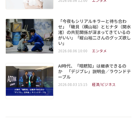
2026.08.06 12:00
エンタメ
「今夜もシリアルキラーと待ち合わ
せ」「磯貝（横山裕）とヒナタ（関水
渚）の共犯関係が深まってきているの
がいい」「縦山裕二さんのグッズ欲し
い」
2026.08.06 10:00
エンタメ
AI時代、「暗黙知」は継承できるの
か 「デジブレ」説明会／ラウンドテ
ーブル
2026.08.03 15:15
経済/ビジネス