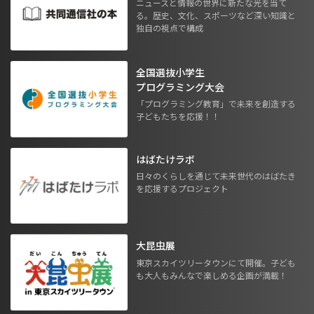
ニュースと情報の世界に新たな光を当て
る。歴史、文化、スポーツなど深い知識と
独自の視点で構成
全国選抜小学生
プログラミング大会
「プログラミング教育」で未来を創造する
子どもたちを応援！！
はばたけラボ
日々のくらしを通じて未来世代のはばたき
を応援するプロジェクト
大昆虫展
東京スカイツリータウンにて開催。子ども
も大人もみんなで楽しめる企画が満載！