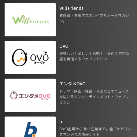
Will Friends
看護職・看護学生のライフサポートマガジ
ン。
OVO
美味しい！楽しい！感動！ 身近で旬な話
題を発信するウェブマガジン
エンタメOVO
ドラマ・映画・舞台・音楽などのニュース
を届けるエンターテインメント・ウェブマ
ガジン
b.
BtoB企業からBtoC企業まで。全てのビジネ
スマン必見の情報サイト