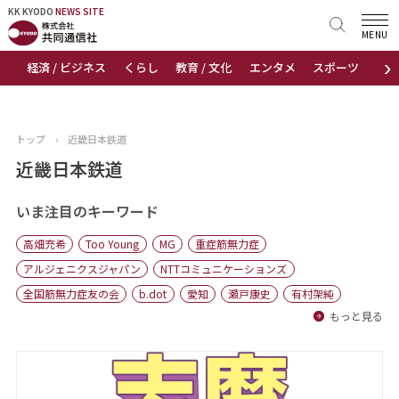
KK KYODO
KK KYODO
NEWS SITE
NEWS SITE
MENU
›
経済 / ビジネス
くらし
教育 / 文化
エンタメ
スポーツ
地
トップページ
お知らせ
トップ
›
近畿日本鉄道
ニュース
近畿日本鉄道
おすすめコンテンツ
いま注目のキーワード
高畑充希
Too Young
MG
重症筋無力症
出版物
アルジェニクスジャパン
NTTコミュニケーションズ
全国筋無力症友の会
b.dot
愛知
瀬戸康史
有村架純
会社概要
もっと見る