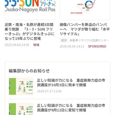
近鉄・南海・名鉄が連続3日間
損傷バンパーを新品のバンパ
乗り放題 「3・3・SUN フリ
ーへ マツダが取り組む「水平
ーきっぷ」がデジタルきっぷに
リサイクル」
なって19年ぶりに登場
提供
自動車リサイクル促進センター
2025.04.04 14:30
地域
2026.08.06 14:12
SPONSORED
編集部からのお知らせ
正しい知識が力になる 重症筋無力症の市
民講座が10月3日に熊本で開催
2026.07.27 13:00
正しい知識が力になる 重症筋無力症の市
民講座が9月12日に愛知で開催