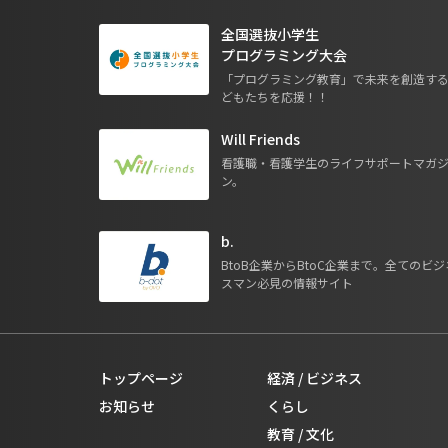
全国選抜小学生
プログラミング大会
「プログラミング教育」で未来を創造す
どもたちを応援！！
Will Friends
看護職・看護学生のライフサポートマガ
ン。
b.
BtoB企業からBtoC企業まで。全てのビジ
スマン必見の情報サイト
トップページ
経済 / ビジネス
お知らせ
くらし
教育 / 文化