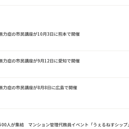
無力症の市民講座が10月3日に熊本で開催
無力症の市民講座が9月12日に愛知で開催
無力症の市民講座が8月8日に広島で開催
1500人が集結 マンション管理代務員イベント「うぇるねすシップ