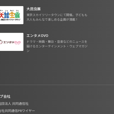
大昆虫展
東京スカイツリータウンにて開催。子どもも
大人もみんなで楽しめる企画が満載！
エンタメOVO
ドラマ・映画・舞台・音楽などのニュースを
届けるエンターテインメント・ウェブマガジ
ン
プ会社
般社団法人 共同通信社
式会社共同通信PRワイヤー