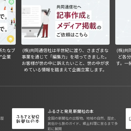
新たなブ
(株)共同通信社は半世紀に渡り、さまざまな
(株)
ア企業
事業を通じて「編集力」を培ってきました。
ど各
お客様が世の中に訴えたいこと、世の中が求
す。一
めている情報を踏まえて企画立案します。
ふるさと発見 新聞社の本
も歴
全国の新聞社の出版物。地域の自然、歴史、
民俗から旅のガイド、郷土料理に至るまで多
彩に展開