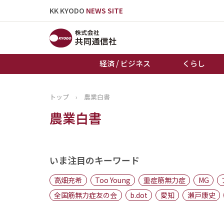
KK KYODO
NEWS SITE
経済 / ビジネス
くらし
トップ
›
農業白書
トップページ
農業白書
お知らせ
いま注目のキーワード
高畑充希
Too Young
重症筋無力症
MG
全国筋無力症友の会
b.dot
愛知
瀬戸康史