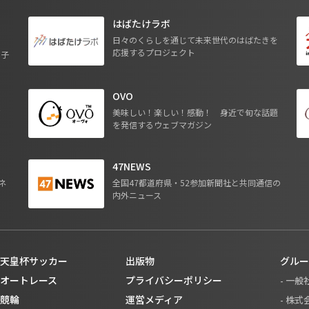
はばたけラボ
日々のくらしを通じて未来世代のはばたきを
応援するプロジェクト
る子
OVO
ジ
美味しい！楽しい！感動！ 身近で旬な話題
を発信するウェブマガジン
47NEWS
ネ
全国47都道府県・52参加新聞社と共同通信の
内外ニュース
天皇杯サッカー
出版物
グルー
オートレース
プライバシーポリシー
- 一
競輪
運営メディア
- 株