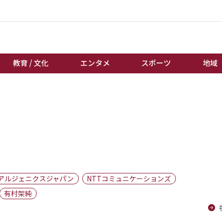
教育 / 文化
エンタメ
スポーツ
地域
経済 / ビジネス
誰もが輝いて働く社会へ
くらし
天皇杯サッカー
教育 / 文化
オートレース
エンタメ
競輪
スポーツ
ボートレース
地域
棋王戦
アルジェニクスジャパン
NTTコミュニケーションズ
キーパーソン
女流本因坊戦
有村架純