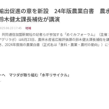
輸出促進の章を新設 24年版農業白書 農
鈴木健太課長補佐が講演
025.06.23 17:45
地域
共同通信加盟新聞社の記者らが参加する「めぐみフォーラム」（主催
アグリラボ）は6月23日、農林水産省広報評価課の鈴木健太課長補佐を
き、2024年度版の農業白書（正式名は「食料・農業・農村の動向」）に
ーへ マツダが取り組む「水平リサイクル」
ー