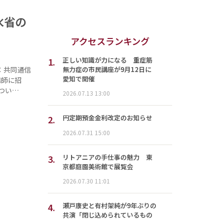
水省の
アクセスランキング
1.
正しい知識が力になる 重症筋
無力症の市民講座が9月12日に
：共同通信
愛知で開催
講師に招
つい…
2026.07.13 13:00
2.
円定期預金金利改定のお知らせ
2026.07.31 15:00
3.
リトアニアの手仕事の魅力 東
京都庭園美術館で展覧会
2026.07.30 11:01
4.
瀬戸康史と有村架純が9年ぶりの
共演「閉じ込められているもの