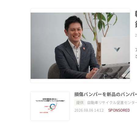
2
損傷バンパーを新品のバンパ
提供
自動車リサイクル促進センタ
2026.08.06 14:12
SPONSORED