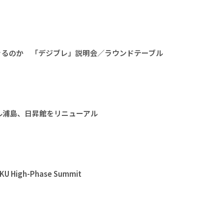
きるのか 「デジブレ」説明会／ラウンドテーブル
ル浦島、日昇館をリニューアル
High-Phase Summit