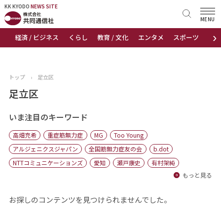
KK KYODO
KK KYODO
NEWS SITE
NEWS SITE
MENU
›
経済 / ビジネス
くらし
教育 / 文化
エンタメ
スポーツ
地
トップページ
お知らせ
トップ
›
足立区
ニュース
足立区
おすすめコンテンツ
いま注目のキーワード
高畑充希
重症筋無力症
MG
Too Young
出版物
アルジェニクスジャパン
全国筋無力症友の会
b.dot
NTTコミュニケーションズ
愛知
瀬戸康史
有村架純
会社概要
もっと見る
お探しのコンテンツを見つけられませんでした。