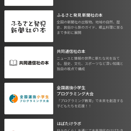
ふるさと発見 新聞社の本
全国の新聞社の出版物。地域の自然、歴
史、民俗から旅のガイド、郷土料理に至る
まで多彩に展開
共同通信社の本
ニュースと情報の世界に新たな光を当て
る。歴史、文化、スポーツなど深い知識と
独自の視点で構成
全国選抜小学生
プログラミング大会
「プログラミング教育」で未来を創造する
子どもたちを応援！！
はばたけラボ
日々のくらしを通じて未来世代のはばたき