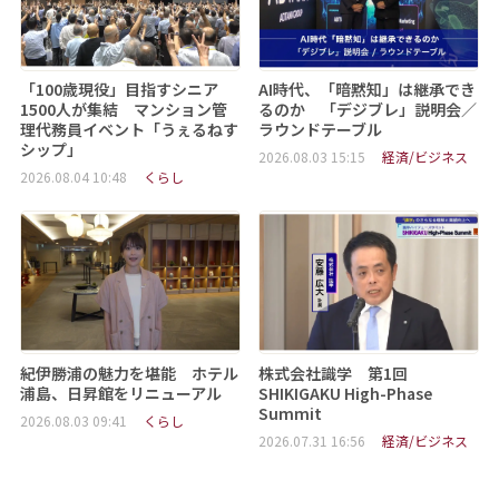
「100歳現役」目指すシニア
AI時代、「暗黙知」は継承でき
1500人が集結 マンション管
るのか 「デジブレ」説明会／
理代務員イベント「うぇるねす
ラウンドテーブル
シップ」
2026.08.03 15:15
経済/ビジネス
2026.08.04 10:48
くらし
紀伊勝浦の魅力を堪能 ホテル
株式会社識学 第1回
浦島、日昇館をリニューアル
SHIKIGAKU High-Phase
Summit
2026.08.03 09:41
くらし
2026.07.31 16:56
経済/ビジネス