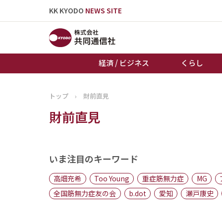
KK KYODO
NEWS SITE
経済 / ビジネス
くらし
トップ
›
財前直見
トップページ
財前直見
お知らせ
いま注目のキーワード
高畑充希
Too Young
重症筋無力症
MG
全国筋無力症友の会
b.dot
愛知
瀬戸康史