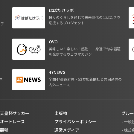
はばたけラボ
日々のくらしを通じて未来世代のはばたきを
応援するプロジェクト
る子
OVO
ジ
美味しい！楽しい！感動！ 身近で旬な話題
を発信するウェブマガジン
47NEWS
ネ
全国47都道府県・52参加新聞社と共同通信の
内外ニュース
天皇杯サッカー
出版物
グルー
オートレース
プライバシーポリシー
- 一
競輪
運営メディア
- 株