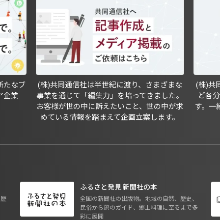
新たなブ
(株)共同通信社は半世紀に渡り、さまざまな
(株)
ア企業
事業を通じて「編集力」を培ってきました。
ど各
お客様が世の中に訴えたいこと、世の中が求
す。一
めている情報を踏まえて企画立案します。
ふるさと発見 新聞社の本
も歴
全国の新聞社の出版物。地域の自然、歴史、
民俗から旅のガイド、郷土料理に至るまで多
彩に展開