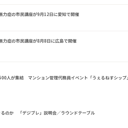
無力症の市民講座が9月12日に愛知で開催
無力症の市民講座が8月8日に広島で開催
1500人が集結 マンション管理代務員イベント「うぇるねすシップ
きるのか 「デジブレ」説明会／ラウンドテーブル