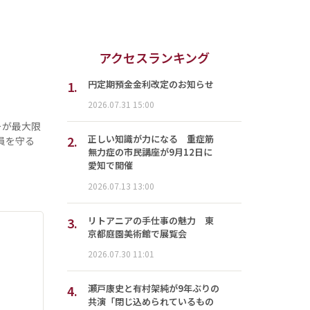
アクセスランキング
1.
円定期預金金利改定のお知らせ
2026.07.31 15:00
ーが最大限
2.
正しい知識が力になる 重症筋
員を守る
無力症の市民講座が9月12日に
愛知で開催
2026.07.13 13:00
3.
リトアニアの手仕事の魅力 東
京都庭園美術館で展覧会
2026.07.30 11:01
4.
瀬戸康史と有村架純が9年ぶりの
共演「閉じ込められているもの