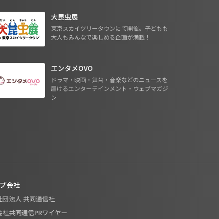
大昆虫展
東京スカイツリータウンにて開催。子どもも
大人もみんなで楽しめる企画が満載！
エンタメOVO
ドラマ・映画・舞台・音楽などのニュースを
届けるエンターテインメント・ウェブマガジ
ン
プ会社
般社団法人 共同通信社
式会社共同通信PRワイヤー