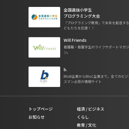
全国選抜小学生
プログラミング大会
「プログラミング教育」で未来を創造す
どもたちを応援！！
Will Friends
看護職・看護学生のライフサポートマガ
ン。
b.
BtoB企業からBtoC企業まで。全てのビジ
スマン必見の情報サイト
トップページ
経済 / ビジネス
お知らせ
くらし
教育 / 文化