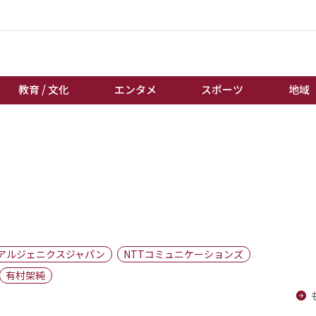
教育 / 文化
エンタメ
スポーツ
地域
経済 / ビジネス
誰もが輝いて働く社会へ
くらし
天皇杯サッカー
教育 / 文化
オートレース
エンタメ
競輪
スポーツ
ボートレース
地域
棋王戦
アルジェニクスジャパン
NTTコミュニケーションズ
キーパーソン
女流本因坊戦
有村架純