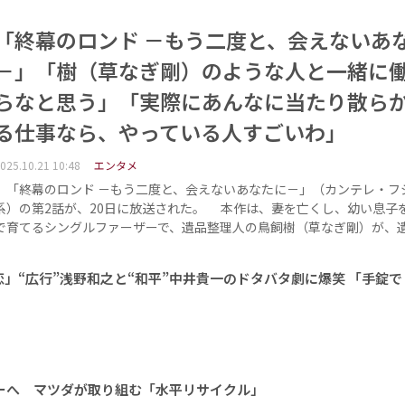
「終幕のロンド －もう二度と、会えないあ
－」「樹（草なぎ剛）のような人と一緒に
らなと思う」「実際にあんなに当たり散ら
る仕事なら、やっている人すごいわ」
025.10.21 10:48
エンタメ
「終幕のロンド －もう二度と、会えないあなたに－」（カンテレ・フ
系）の第2話が、20日に放送された。 本作は、妻を亡くし、幼い息子
で育てるシングルファーザーで、遺品整理人の鳥飼樹（草なぎ剛）が、
」“広行”浅野和之と“和平”中井貴一のドタバタ劇に爆笑 「手錠
」
ーへ マツダが取り組む「水平リサイクル」