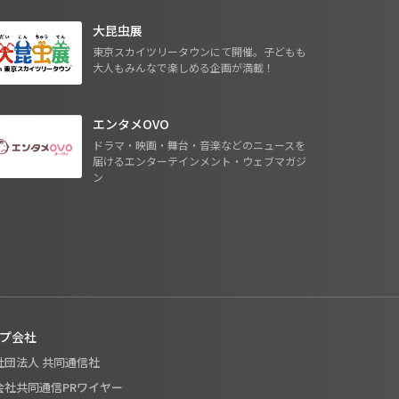
大昆虫展
東京スカイツリータウンにて開催。子どもも
大人もみんなで楽しめる企画が満載！
エンタメOVO
ドラマ・映画・舞台・音楽などのニュースを
届けるエンターテインメント・ウェブマガジ
ン
プ会社
般社団法人 共同通信社
式会社共同通信PRワイヤー