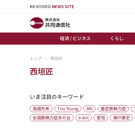
KK KYODO
NEWS SITE
経済 / ビジネス
くらし
トップ
›
西垣匠
トップページ
西垣匠
お知らせ
いま注目のキーワード
高畑充希
Too Young
MG
重症筋無力症
全国筋無力症友の会
b.dot
愛知
瀬戸康史