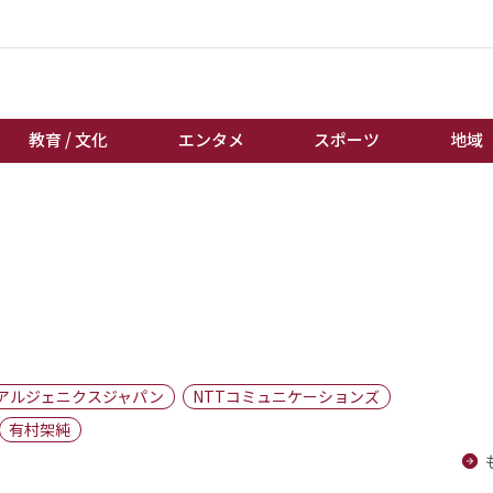
教育 / 文化
エンタメ
スポーツ
地域
経済 / ビジネス
誰もが輝いて働く社会へ
くらし
天皇杯サッカー
教育 / 文化
オートレース
エンタメ
競輪
スポーツ
ボートレース
地域
棋王戦
アルジェニクスジャパン
NTTコミュニケーションズ
キーパーソン
女流本因坊戦
有村架純