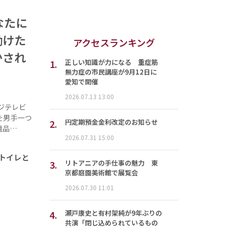
なたに
働けた
アクセスランキング
かされ
1.
正しい知識が力になる 重症筋
無力症の市民講座が9月12日に
愛知で開催
2026.07.13 13:00
ジテレビ
を男手一つ
2.
円定期預金金利改定のお知らせ
遺品…
2026.07.31 15:00
でトイレと
3.
リトアニアの手仕事の魅力 東
京都庭園美術館で展覧会
2026.07.30 11:01
4.
瀬戸康史と有村架純が9年ぶりの
共演「閉じ込められているもの