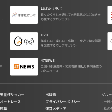
はばたけラボ
日々のくらしを通じて未来世代のはばたきを
応援するプロジェクト
る子
OVO
ジ
美味しい！楽しい！感動！ 身近で旬な話題
を発信するウェブマガジン
47NEWS
ネ
全国47都道府県・52参加新聞社と共同通信の
内外ニュース
天皇杯サッカー
出版物
グルー
オートレース
プライバシーポリシー
- 一
競輪
運営メディア
- 株