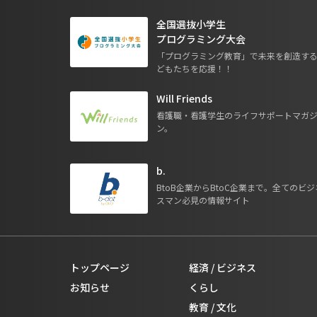
全国選抜小学生
プログラミング大会
「プログラミング教育」で未来を創造す
どもたちを応援！！
Will Friends
看護職・看護学生のライフサポートマガ
ン。
b.
BtoB企業からBtoC企業まで。全てのビジ
スマン必見の情報サイト
トップページ
経済 / ビジネス
お知らせ
くらし
教育 / 文化