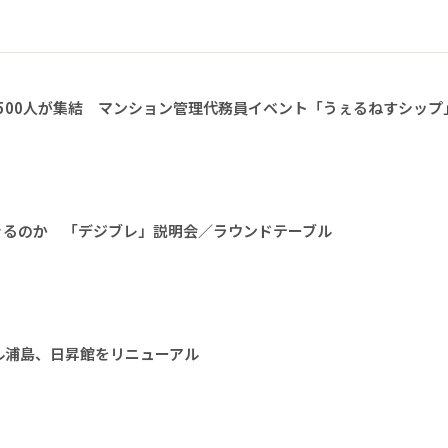
1500人が集結 マンション管理代務員イベント「うぇるねすシップ
きるのか 「デジブレ」説明会／ラウンドテーブル
ル浦島、日昇館をリニューアル