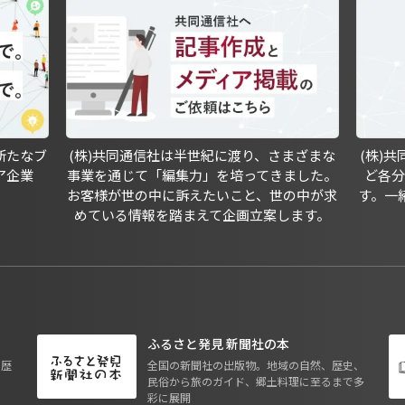
新たなブ
(株)共同通信社は半世紀に渡り、さまざまな
(株)
ア企業
事業を通じて「編集力」を培ってきました。
ど各
お客様が世の中に訴えたいこと、世の中が求
す。一
めている情報を踏まえて企画立案します。
ふるさと発見 新聞社の本
も歴
全国の新聞社の出版物。地域の自然、歴史、
民俗から旅のガイド、郷土料理に至るまで多
彩に展開