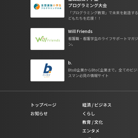
プログラミング大会
「プログラミング教育」で未来を創造す
どもたちを応援！！
Will Friends
看護職・看護学生のライフサポートマガ
ン。
b.
BtoB企業からBtoC企業まで。全てのビジ
スマン必見の情報サイト
トップページ
経済 / ビジネス
お知らせ
くらし
教育 / 文化
エンタメ