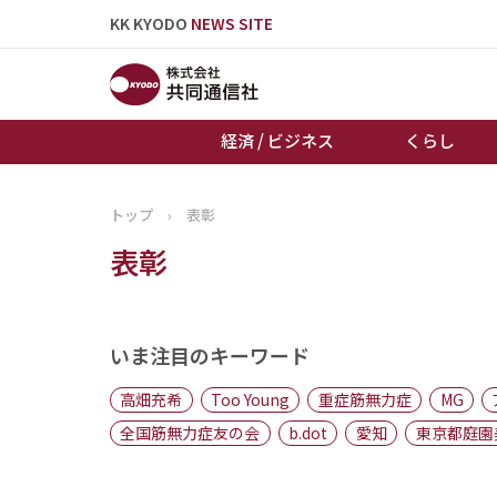
KK KYODO
NEWS SITE
経済 / ビジネス
くらし
トップ
›
表彰
トップページ
表彰
お知らせ
いま注目のキーワード
高畑充希
Too Young
重症筋無力症
MG
全国筋無力症友の会
b.dot
愛知
東京都庭園