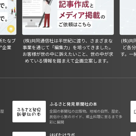
新たなブ
(株)共同通信社は半世紀に渡り、さまざまな
(株)
ア企業
事業を通じて「編集力」を培ってきました。
ど各
お客様が世の中に訴えたいこと、世の中が求
す。一
めている情報を踏まえて企画立案します。
ふるさと発見 新聞社の本
も歴
全国の新聞社の出版物。地域の自然、歴史、
民俗から旅のガイド、郷土料理に至るまで多
彩に展開
はばたけラボ