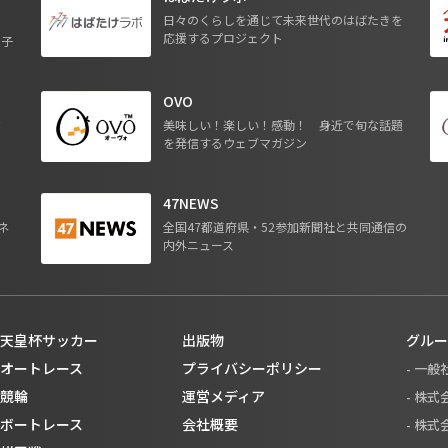
日々のくらしを通じて未来世代のはばたきを
応援するプロジェクト
る子
OVO
ジ
美味しい！楽しい！感動！ 身近で旬な話題
を発信するウェブマガジン
47NEWS
ネ
全国47都道府県・52参加新聞社と共同通信の
内外ニュース
天皇杯サッカー
出版物
グルー
オートレース
プライバシーポリシー
- 一
競輪
運営メディア
- 株
ボートレース
会社概要
- 株