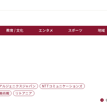
教育 / 文化
エンタメ
スポーツ
地域
経済 / ビジネス
誰もが輝いて働く社会へ
くらし
天皇杯サッカー
教育 / 文化
オートレース
エンタメ
競輪
スポーツ
ボートレース
地域
棋王戦
アルジェニクスジャパン
NTTコミュニケーションズ
キーパーソン
女流本因坊戦
美術館
リトアニア