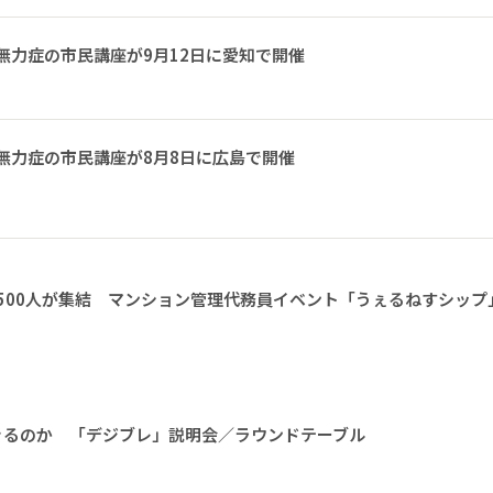
無力症の市民講座が9月12日に愛知で開催
無力症の市民講座が8月8日に広島で開催
1500人が集結 マンション管理代務員イベント「うぇるねすシップ
きるのか 「デジブレ」説明会／ラウンドテーブル