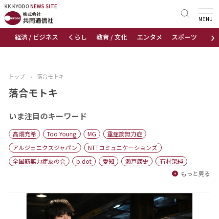
KK KYODO
KK KYODO
NEWS SITE
NEWS SITE
MENU
›
経済 / ビジネス
くらし
教育 / 文化
エンタメ
スポーツ
地
トップページ
お知らせ
トップ
›
落合モトキ
ニュース
落合モトキ
おすすめコンテンツ
いま注目のキーワード
高畑充希
Too Young
MG
重症筋無力症
出版物
アルジェニクスジャパン
NTTコミュニケーションズ
全国筋無力症友の会
b.dot
愛知
瀬戸康史
有村架純
会社概要
もっと見る