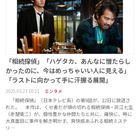
「相続探偵」「ハゲタカ、あんなに憎たらし
かったのに、今はめっちゃいい人に見える」
「ラストに向かって手に汗握る展開」
2025.03.23 10:21
エンタメ
「相続探偵」（日本テレビ系）の第9話が、22日に放送さ
れた。 本作は、くせ者だが頭の切れる相続探偵・灰江七生
（赤楚衛二）が、個性豊かな仲間たちと共に、痛快に、時に
大真面目に事件を解き明かす、爽快感あふれる相続ミステ
リ…