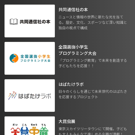
共同通信社の本
ニュースと情報の世界に新たな光を当て
る。歴史、文化、スポーツなど深い知識と
独自の視点で構成
全国選抜小学生
プログラミング大会
「プログラミング教育」で未来を創造する
子どもたちを応援！！
はばたけラボ
日々のくらしを通じて未来世代のはばたき
を応援するプロジェクト
大昆虫展
東京スカイツリータウンにて開催。子ども
も大人もみんなで楽しめる企画が満載！