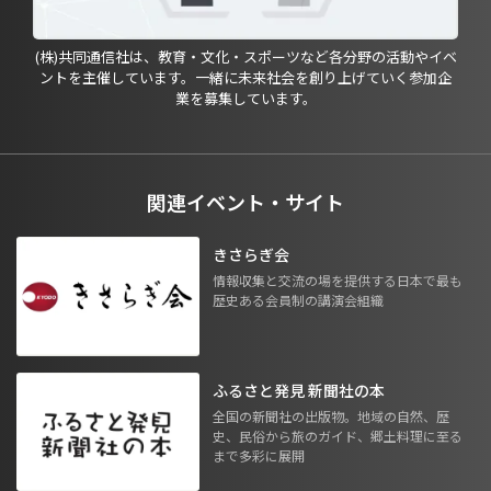
(株)共同通信社は、教育・文化・スポーツなど各分野の活動やイベ
ントを主催しています。一緒に未来社会を創り上げていく参加企
業を募集しています。
関連イベント・サイト
きさらぎ会
情報収集と交流の場を提供する日本で最も
歴史ある会員制の講演会組織
ふるさと発見 新聞社の本
全国の新聞社の出版物。地域の自然、歴
史、民俗から旅のガイド、郷土料理に至る
まで多彩に展開