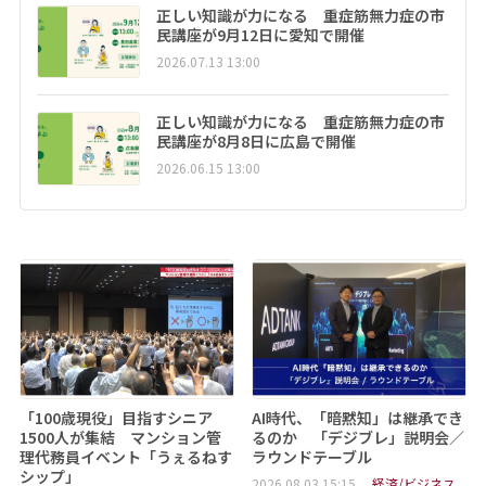
正しい知識が力になる 重症筋無力症の市
民講座が9月12日に愛知で開催
2026.07.13 13:00
正しい知識が力になる 重症筋無力症の市
民講座が8月8日に広島で開催
2026.06.15 13:00
「100歳現役」目指すシニア
AI時代、「暗黙知」は継承でき
1500人が集結 マンション管
るのか 「デジブレ」説明会／
理代務員イベント「うぇるねす
ラウンドテーブル
シップ」
2026.08.03 15:15
経済/ビジネス