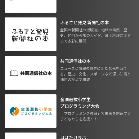
ふるさと発見 新聞社の本
全国の新聞社の出版物。地域の自然、歴
史、民俗から旅のガイド、郷土料理に至る
まで多彩に展開
共同通信社の本
ニュースと情報の世界に新たな光を当て
る。歴史、文化、スポーツなど深い知識と
独自の視点で構成
全国選抜小学生
プログラミング大会
「プログラミング教育」で未来を創造する
子どもたちを応援！！
はばたけラボ