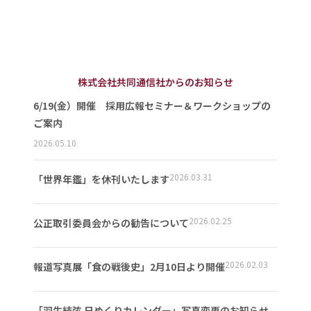
株式会社共同通信社からのお知らせ
6/19(金）開催 採用広報セミナー＆ワークショップの
ご案内
2026.05.10
2026.03.31
「世界年鑑」を休刊いたします
2026.02.25
公正取引委員会からの勧告について
2026.02.03
報道写真展「食の戦後史」2月10日より開催
「羽生結弦 日めくりカレンダー」写真変更のお知らせ