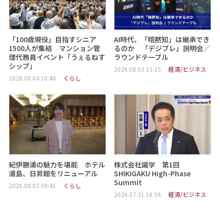
「100歳現役」目指すシニア
AI時代、「暗黙知」は継承でき
1500人が集結 マンション管
るのか 「デジブレ」説明会／
理代務員イベント「うぇるねす
ラウンドテーブル
シップ」
2026.08.03 15:15
経済/ビジネス
2026.08.04 10:48
くらし
紀伊勝浦の魅力を堪能 ホテル
株式会社識学 第1回
浦島、日昇館をリニューアル
SHIKIGAKU High-Phase
Summit
2026.08.03 09:41
くらし
2026.07.31 16:56
経済/ビジネス