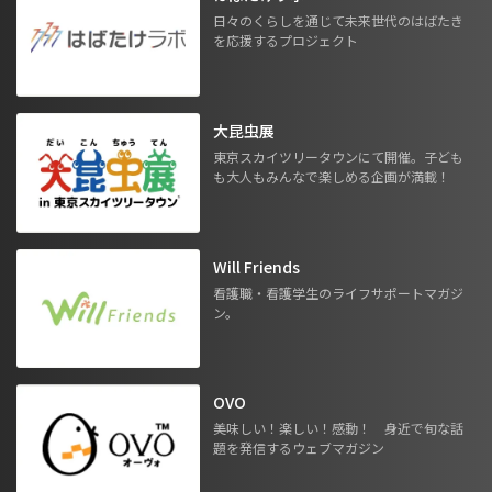
日々のくらしを通じて未来世代のはばたき
を応援するプロジェクト
大昆虫展
東京スカイツリータウンにて開催。子ども
も大人もみんなで楽しめる企画が満載！
Will Friends
看護職・看護学生のライフサポートマガジ
ン。
OVO
美味しい！楽しい！感動！ 身近で旬な話
題を発信するウェブマガジン