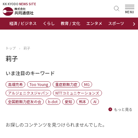
KK KYODO
KK KYODO
NEWS SITE
NEWS SITE
MENU
›
経済 / ビジネス
くらし
教育 / 文化
エンタメ
スポーツ
地
トップページ
お知らせ
トップ
›
莉子
ニュース
莉子
おすすめコンテンツ
いま注目のキーワード
高畑充希
Too Young
重症筋無力症
MG
出版物
アルジェニクスジャパン
NTTコミュニケーションズ
全国筋無力症友の会
b.dot
愛知
熊本
AI
会社概要
もっと見る
お探しのコンテンツを見つけられませんでした。