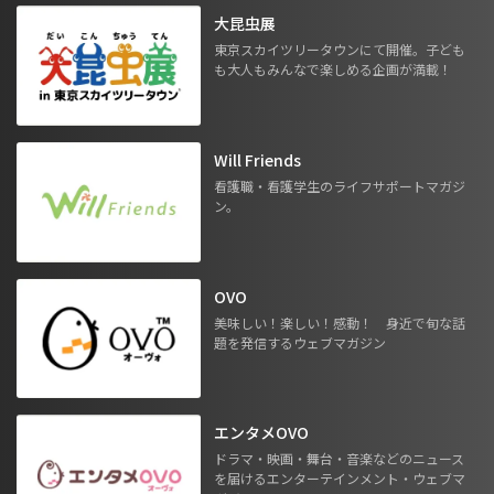
大昆虫展
東京スカイツリータウンにて開催。子ども
も大人もみんなで楽しめる企画が満載！
Will Friends
看護職・看護学生のライフサポートマガジ
ン。
OVO
美味しい！楽しい！感動！ 身近で旬な話
題を発信するウェブマガジン
エンタメOVO
ドラマ・映画・舞台・音楽などのニュース
を届けるエンターテインメント・ウェブマ