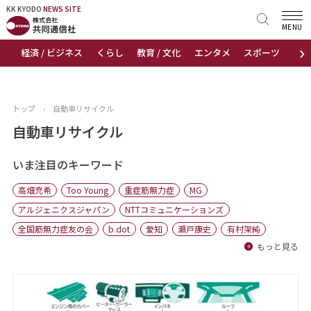
KK KYODO
KK KYODO
NEWS SITE
NEWS SITE
MENU
›
経済 / ビジネス
くらし
教育 / 文化
エンタメ
スポーツ
地
トップページ
お知らせ
トップ
›
自動車リサイクル
ニュース
自動車リサイクル
おすすめコンテンツ
いま注目のキーワード
高畑充希
Too Young
重症筋無力症
MG
出版物
アルジェニクスジャパン
NTTコミュニケーションズ
全国筋無力症友の会
b.dot
愛知
瀬戸康史
有村架純
会社概要
もっと見る