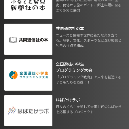
史、民俗から旅のガイド、郷土料理に至る
まで多彩に展開
共同通信社の本
ニュースと情報の世界に新たな光を当て
る。歴史、文化、スポーツなど深い知識と
独自の視点で構成
全国選抜小学生
プログラミング大会
「プログラミング教育」で未来を創造する
子どもたちを応援！！
はばたけラボ
日々のくらしを通じて未来世代のはばたき
を応援するプロジェクト