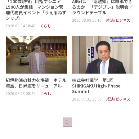
「100歳現役」目指すシニア
AI時代、「暗黙知」は継承でき
1500人が集結 マンション管
るのか 「デジブレ」説明会／
理代務員イベント「うぇるねす
ラウンドテーブル
シップ」
2026.08.03 15:15
経済/ビジネス
2026.08.04 10:48
くらし
紀伊勝浦の魅力を堪能 ホテル
株式会社識学 第1回
浦島、日昇館をリニューアル
SHIKIGAKU High-Phase
Summit
2026.08.03 09:41
くらし
2026.07.31 16:56
経済/ビジネス
1