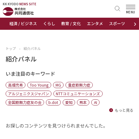
KK KYODO
KK KYODO
NEWS SITE
NEWS SITE
MENU
›
経済 / ビジネス
くらし
教育 / 文化
エンタメ
スポーツ
地
トップページ
お知らせ
トップ
›
紹介パネル
ニュース
紹介パネル
おすすめコンテンツ
いま注目のキーワード
高畑充希
Too Young
MG
重症筋無力症
出版物
アルジェニクスジャパン
NTTコミュニケーションズ
全国筋無力症友の会
b.dot
愛知
熊本
AI
会社概要
もっと見る
お探しのコンテンツを見つけられませんでした。