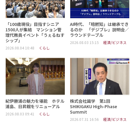
「100歳現役」目指すシニア
AI時代、「暗黙知」は継承でき
1500人が集結 マンション管
るのか 「デジブレ」説明会／
理代務員イベント「うぇるねす
ラウンドテーブル
シップ」
2026.08.03 15:15
経済/ビジネス
2026.08.04 10:48
くらし
紀伊勝浦の魅力を堪能 ホテル
株式会社識学 第1回
浦島、日昇館をリニューアル
SHIKIGAKU High-Phase
Summit
2026.08.03 09:41
くらし
2026.07.31 16:56
経済/ビジネス