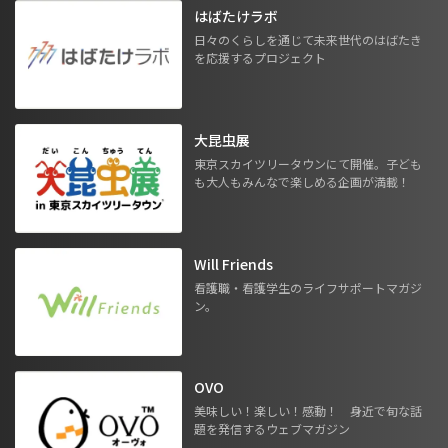
はばたけラボ
日々のくらしを通じて未来世代のはばたき
を応援するプロジェクト
大昆虫展
東京スカイツリータウンにて開催。子ども
も大人もみんなで楽しめる企画が満載！
Will Friends
看護職・看護学生のライフサポートマガジ
ン。
OVO
美味しい！楽しい！感動！ 身近で旬な話
題を発信するウェブマガジン