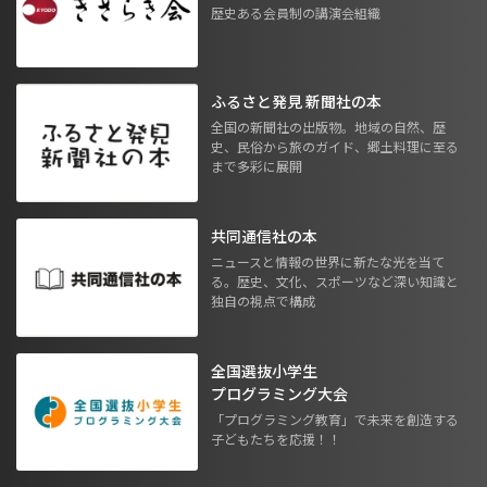
歴史ある会員制の講演会組織
ふるさと発見 新聞社の本
全国の新聞社の出版物。地域の自然、歴
史、民俗から旅のガイド、郷土料理に至る
まで多彩に展開
共同通信社の本
ニュースと情報の世界に新たな光を当て
る。歴史、文化、スポーツなど深い知識と
独自の視点で構成
全国選抜小学生
プログラミング大会
「プログラミング教育」で未来を創造する
子どもたちを応援！！