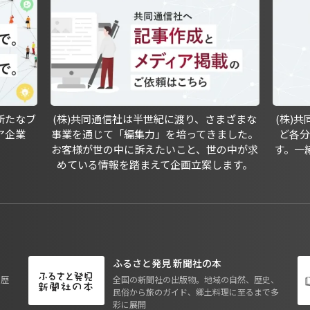
新たなブ
(株)共同通信社は半世紀に渡り、さまざまな
(株)
ア企業
事業を通じて「編集力」を培ってきました。
ど各
お客様が世の中に訴えたいこと、世の中が求
す。一
めている情報を踏まえて企画立案します。
ふるさと発見 新聞社の本
も歴
全国の新聞社の出版物。地域の自然、歴史、
民俗から旅のガイド、郷土料理に至るまで多
彩に展開