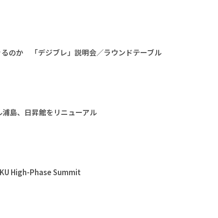
きるのか 「デジブレ」説明会／ラウンドテーブル
ル浦島、日昇館をリニューアル
High-Phase Summit