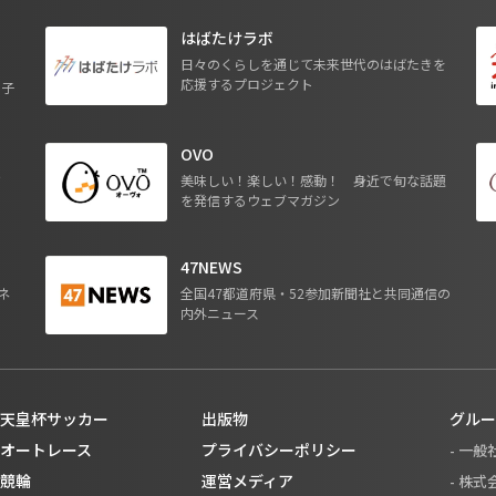
はばたけラボ
日々のくらしを通じて未来世代のはばたきを
応援するプロジェクト
る子
OVO
ジ
美味しい！楽しい！感動！ 身近で旬な話題
を発信するウェブマガジン
47NEWS
ネ
全国47都道府県・52参加新聞社と共同通信の
内外ニュース
天皇杯サッカー
出版物
グルー
オートレース
プライバシーポリシー
- 一
競輪
運営メディア
- 株