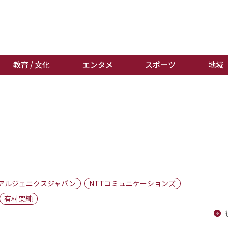
教育 / 文化
エンタメ
スポーツ
地域
経済 / ビジネス
誰もが輝いて働く社会へ
くらし
天皇杯サッカー
教育 / 文化
オートレース
エンタメ
競輪
スポーツ
ボートレース
地域
棋王戦
アルジェニクスジャパン
NTTコミュニケーションズ
キーパーソン
女流本因坊戦
有村架純