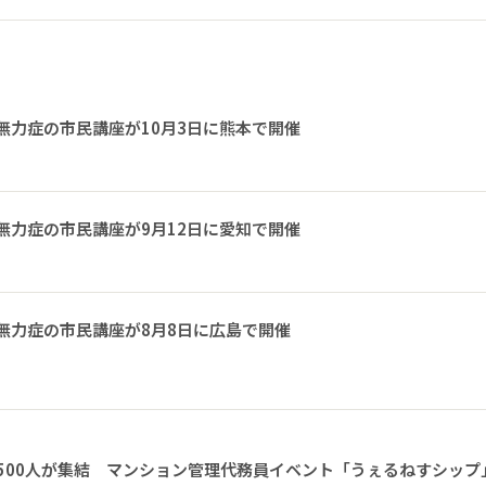
無力症の市民講座が10月3日に熊本で開催
無力症の市民講座が9月12日に愛知で開催
無力症の市民講座が8月8日に広島で開催
1500人が集結 マンション管理代務員イベント「うぇるねすシップ