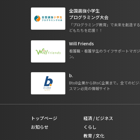
全国選抜小学生
プログラミング大会
「プログラミング教育」で未来を創造す
どもたちを応援！！
Will Friends
看護職・看護学生のライフサポートマガ
ン。
b.
BtoB企業からBtoC企業まで。全てのビジ
スマン必見の情報サイト
トップページ
経済 / ビジネス
お知らせ
くらし
教育 / 文化