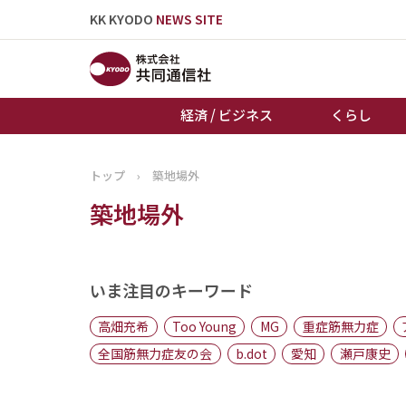
KK KYODO
NEWS SITE
経済 / ビジネス
くらし
トップ
›
築地場外
トップページ
築地場外
お知らせ
いま注目のキーワード
高畑充希
Too Young
MG
重症筋無力症
全国筋無力症友の会
b.dot
愛知
瀬戸康史