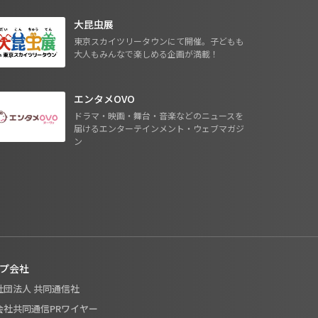
大昆虫展
東京スカイツリータウンにて開催。子どもも
大人もみんなで楽しめる企画が満載！
エンタメOVO
ドラマ・映画・舞台・音楽などのニュースを
届けるエンターテインメント・ウェブマガジ
ン
プ会社
般社団法人 共同通信社
式会社共同通信PRワイヤー