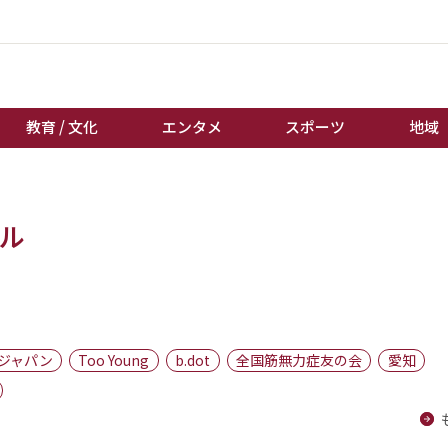
教育 / 文化
エンタメ
スポーツ
地域
経済 / ビジネス
誰もが輝いて働く社会へ
ール
くらし
天皇杯サッカー
教育 / 文化
オートレース
エンタメ
競輪
スポーツ
ボートレース
地域
棋王戦
ジャパン
Too Young
b.dot
全国筋無力症友の会
愛知
キーパーソン
女流本因坊戦