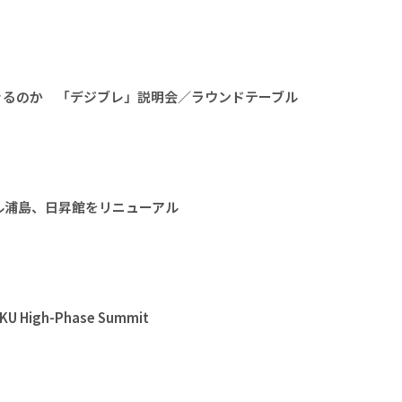
きるのか 「デジブレ」説明会／ラウンドテーブル
ル浦島、日昇館をリニューアル
High-Phase Summit