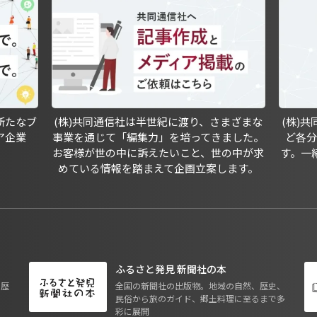
新たなブ
(株)共同通信社は半世紀に渡り、さまざまな
(株)
ア企業
事業を通じて「編集力」を培ってきました。
ど各
お客様が世の中に訴えたいこと、世の中が求
す。一
めている情報を踏まえて企画立案します。
ふるさと発見 新聞社の本
も歴
全国の新聞社の出版物。地域の自然、歴史、
民俗から旅のガイド、郷土料理に至るまで多
彩に展開