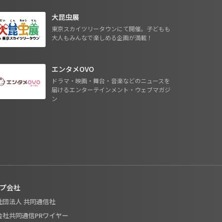
大昆虫展
東京スカイツリータウンにて開催。子どもも
大人もみんなで楽しめる企画が満載！
エンタメOVO
ドラマ・映画・舞台・音楽などのニュースを
届けるエンターテインメント・ウェブマガジ
ン
プ会社
般社団法人 共同通信社
式会社共同通信PRワイヤー