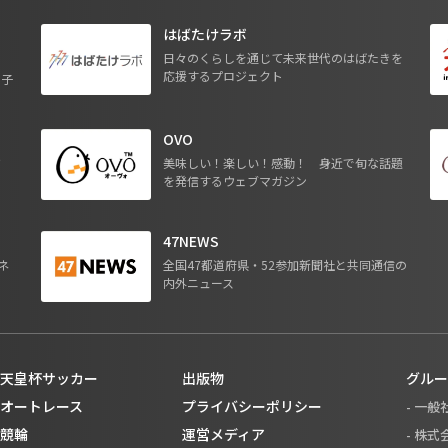
はばたけラボ
日々のくらしを通じて未来世代のはばたきを
応援するプロジェクト
る子
OVO
ジ
美味しい！楽しい！感動！ 身近で旬な話題
を発信するウェブマガジン
47NEWS
ネ
全国47都道府県・52参加新聞社と共同通信の
内外ニュース
天皇杯サッカー
出版物
グルー
オートレース
プライバシーポリシー
- 一
競輪
運営メディア
- 株