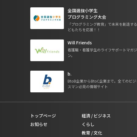
全国選抜小学生
プログラミング大会
「プログラミング教育」で未来を創造す
どもたちを応援！！
Will Friends
看護職・看護学生のライフサポートマガ
ン。
b.
BtoB企業からBtoC企業まで。全てのビジ
スマン必見の情報サイト
トップページ
経済 / ビジネス
お知らせ
くらし
教育 / 文化