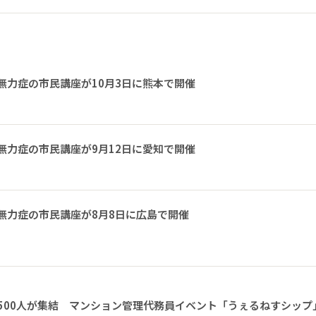
無力症の市民講座が10月3日に熊本で開催
無力症の市民講座が9月12日に愛知で開催
無力症の市民講座が8月8日に広島で開催
1500人が集結 マンション管理代務員イベント「うぇるねすシップ