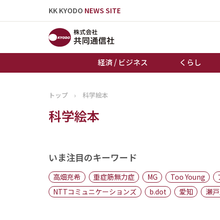
KK KYODO
NEWS SITE
経済 / ビジネス
くらし
トップ
›
科学絵本
トップページ
科学絵本
お知らせ
いま注目のキーワード
高畑充希
重症筋無力症
MG
Too Young
NTTコミュニケーションズ
b.dot
愛知
瀬戸