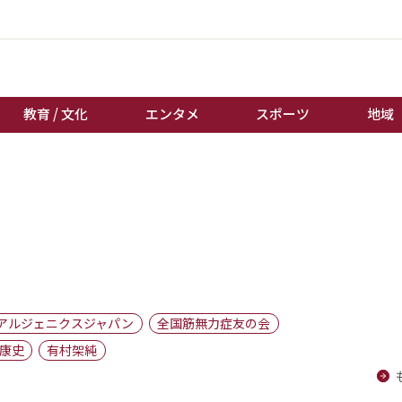
教育 / 文化
エンタメ
スポーツ
地域
経済 / ビジネス
誰もが輝いて働く社会へ
くらし
天皇杯サッカー
教育 / 文化
オートレース
エンタメ
競輪
スポーツ
ボートレース
地域
棋王戦
アルジェニクスジャパン
全国筋無力症友の会
キーパーソン
女流本因坊戦
康史
有村架純