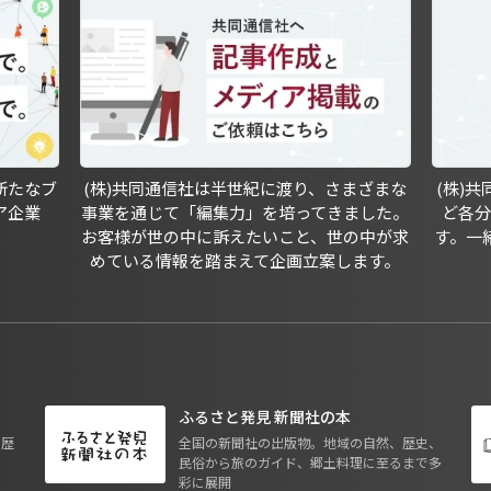
新たなブ
(株)共同通信社は半世紀に渡り、さまざまな
(株)
ア企業
事業を通じて「編集力」を培ってきました。
ど各
お客様が世の中に訴えたいこと、世の中が求
す。一
めている情報を踏まえて企画立案します。
ふるさと発見 新聞社の本
も歴
全国の新聞社の出版物。地域の自然、歴史、
民俗から旅のガイド、郷土料理に至るまで多
彩に展開