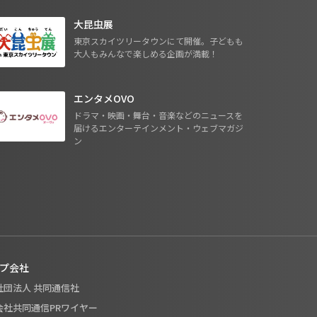
大昆虫展
東京スカイツリータウンにて開催。子どもも
大人もみんなで楽しめる企画が満載！
エンタメOVO
ドラマ・映画・舞台・音楽などのニュースを
届けるエンターテインメント・ウェブマガジ
ン
プ会社
般社団法人 共同通信社
式会社共同通信PRワイヤー