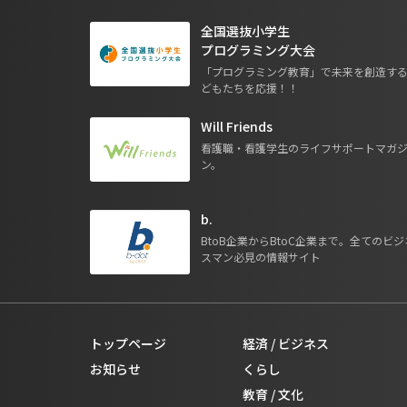
全国選抜小学生
プログラミング大会
「プログラミング教育」で未来を創造す
どもたちを応援！！
Will Friends
看護職・看護学生のライフサポートマガ
ン。
b.
BtoB企業からBtoC企業まで。全てのビジ
スマン必見の情報サイト
トップページ
経済 / ビジネス
お知らせ
くらし
教育 / 文化