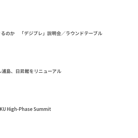
きるのか 「デジブレ」説明会／ラウンドテーブル
ル浦島、日昇館をリニューアル
High-Phase Summit