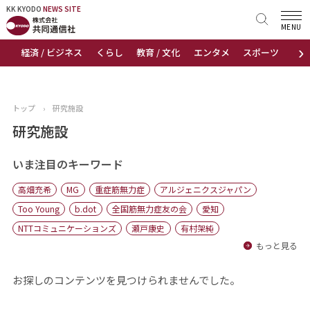
KK KYODO
KK KYODO
NEWS SITE
NEWS SITE
MENU
›
経済 / ビジネス
くらし
教育 / 文化
エンタメ
スポーツ
地
トップページ
お知らせ
トップ
›
研究施設
ニュース
研究施設
おすすめコンテンツ
いま注目のキーワード
高畑充希
MG
重症筋無力症
アルジェニクスジャパン
出版物
Too Young
b.dot
全国筋無力症友の会
愛知
NTTコミュニケーションズ
瀬戸康史
有村架純
会社概要
もっと見る
お探しのコンテンツを見つけられませんでした。