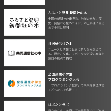
ふるさと発見 新聞社の本
全国の新聞社の出版物。地域の自然、歴
史、民俗から旅のガイド、郷土料理に至る
まで多彩に展開
共同通信社の本
ニュースと情報の世界に新たな光を当て
る。歴史、文化、スポーツなど深い知識と
独自の視点で構成
全国選抜小学生
プログラミング大会
「プログラミング教育」で未来を創造する
子どもたちを応援！！
はばたけラボ
日々のくらしを通じて未来世代のはばたき