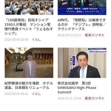
「100歳現役」目指すシニア
AI時代、「暗黙知」は継承でき
1500人が集結 マンション管
るのか 「デジブレ」説明会／
理代務員イベント「うぇるねす
ラウンドテーブル
シップ」
2026.08.03 15:15
経済/ビジネス
2026.08.04 10:48
くらし
紀伊勝浦の魅力を堪能 ホテル
株式会社識学 第1回
浦島、日昇館をリニューアル
SHIKIGAKU High-Phase
Summit
2026.08.03 09:41
くらし
2026.07.31 16:56
経済/ビジネス