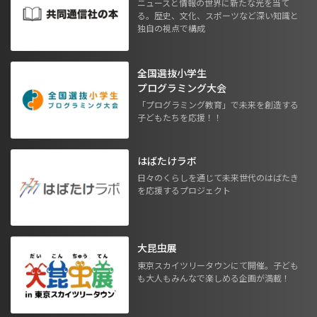
ニュースと情報の世界に新たな光を当て
る。歴史、文化、スポーツなど深い知識と
独自の視点で構成
全国選抜小学生
プログラミング大会
「プログラミング教育」で未来を創造する
子どもたちを応援！！
はばたけラボ
日々のくらしを通じて未来世代のはばたき
を応援するプロジェクト
大昆虫展
東京スカイツリータウンにて開催。子ども
も大人もみんなで楽しめる企画が満載！