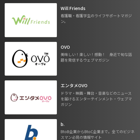
Will Friends
看護職・看護学生のライフサポートマガジ
ン。
OVO
美味しい！楽しい！感動！ 身近で旬な話
題を発信するウェブマガジン
エンタメOVO
ドラマ・映画・舞台・音楽などのニュース
を届けるエンターテインメント・ウェブマ
ガジン
b.
BtoB企業からBtoC企業まで。全てのビジネ
スマン必見の情報サイト