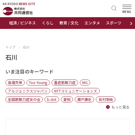
KK KYODO
KK KYODO
NEWS SITE
NEWS SITE
MENU
›
経済 / ビジネス
くらし
教育 / 文化
エンタメ
スポーツ
地
トップページ
お知らせ
トップ
›
石川
ニュース
石川
おすすめコンテンツ
いま注目のキーワード
高畑充希
Too Young
重症筋無力症
MG
出版物
アルジェニクスジャパン
NTTコミュニケーションズ
全国筋無力症友の会
b.dot
愛知
瀬戸康史
有村架純
会社概要
もっと見る