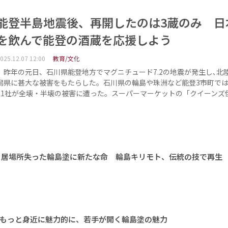
能登半島地震後、再開したのは3蔵のみ 日
を飲んで能登の酒蔵を応援しよう
025.12.07 12:00
教育/文化
昨年の元日、石川県能登地方でマグニチュード7.2の地震が発生し､北
潟県に甚大な被害をもたらした。石川県の輪島や珠洲など能登3市町で
11社が全壊・半壊の被害に遭った。スーパーマーケットの「クイーンズ
 居場所失った輪島塗に新たな命 輪島キリモト、伝統の技で再生
）もっと身近に魅力的に、若手が開く輪島塗の魅力