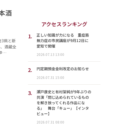
本酒
アクセスランキング
1.
正しい知識が力になる 重症筋
無力症の市民講座が9月12日に
陸3県と新
愛知で開催
は、酒蔵全
伊…
2026.07.13 13:00
2.
円定期預金金利改定のお知らせ
2026.07.31 15:00
3.
瀬戸康史と有村架純が9年ぶりの
共演「閉じ込められているもの
を解き放ってくれる作品にな
る」 舞台「キュー」【インタ
ビュー】
2026.07.31 08:00