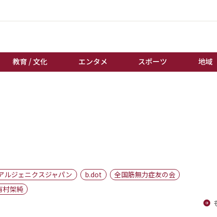
教育 / 文化
エンタメ
スポーツ
地域
経済 / ビジネス
誰もが輝いて働く社会へ
くらし
天皇杯サッカー
教育 / 文化
オートレース
エンタメ
競輪
スポーツ
ボートレース
地域
棋王戦
アルジェニクスジャパン
b.dot
全国筋無力症友の会
キーパーソン
女流本因坊戦
有村架純