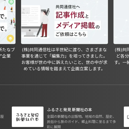
新たなブ
(株)共同通信社は半世紀に渡り、さまざまな
(株)
ア企業
事業を通じて「編集力」を培ってきました。
ど各
お客様が世の中に訴えたいこと、世の中が求
す。一
めている情報を踏まえて企画立案します。
ふるさと発見 新聞社の本
も歴
全国の新聞社の出版物。地域の自然、歴史、
民俗から旅のガイド、郷土料理に至るまで多
彩に展開