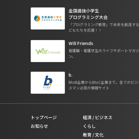
全国選抜小学生
プログラミング大会
「プログラミング教育」で未来を創造す
どもたちを応援！！
Will Friends
看護職・看護学生のライフサポートマガ
ン。
b.
BtoB企業からBtoC企業まで。全てのビジ
スマン必見の情報サイト
トップページ
経済 / ビジネス
お知らせ
くらし
教育 / 文化