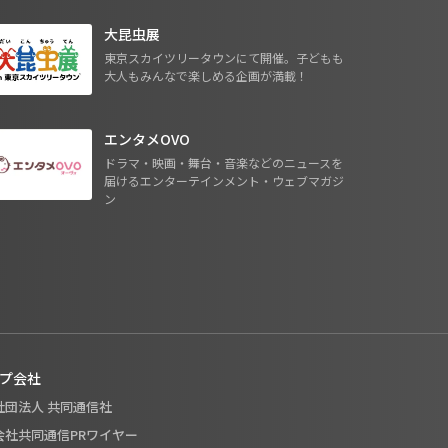
大昆虫展
東京スカイツリータウンにて開催。子どもも
大人もみんなで楽しめる企画が満載！
エンタメOVO
ドラマ・映画・舞台・音楽などのニュースを
届けるエンターテインメント・ウェブマガジ
ン
プ会社
般社団法人 共同通信社
式会社共同通信PRワイヤー