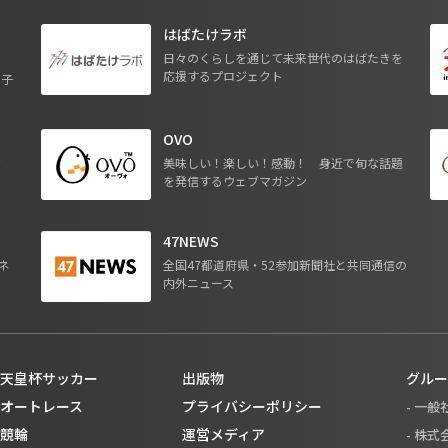
はばたけラボ
日々のくらしを通じて未来世代のはばたきを
応援するプロジェクト
る子
OVO
ジ
美味しい！楽しい！感動！ 身近で旬な話題
を発信するウェブマガジン
47NEWS
ネ
全国47都道府県・52参加新聞社と共同通信の
内外ニュース
天皇杯サッカー
出版物
グルー
オートレース
プライバシーポリシー
- 一
競輪
運営メディア
- 株