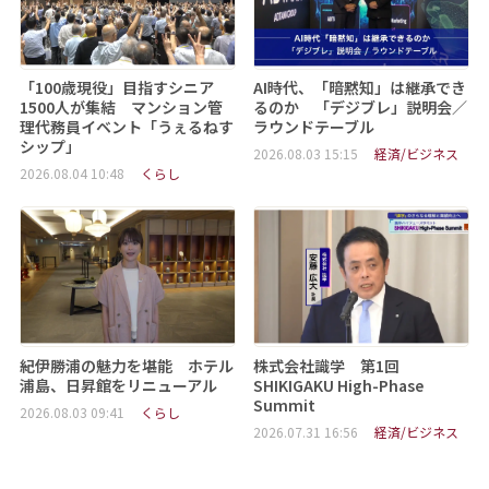
「100歳現役」目指すシニア
AI時代、「暗黙知」は継承でき
1500人が集結 マンション管
るのか 「デジブレ」説明会／
理代務員イベント「うぇるねす
ラウンドテーブル
シップ」
2026.08.03 15:15
経済/ビジネス
2026.08.04 10:48
くらし
紀伊勝浦の魅力を堪能 ホテル
株式会社識学 第1回
浦島、日昇館をリニューアル
SHIKIGAKU High-Phase
Summit
2026.08.03 09:41
くらし
2026.07.31 16:56
経済/ビジネス