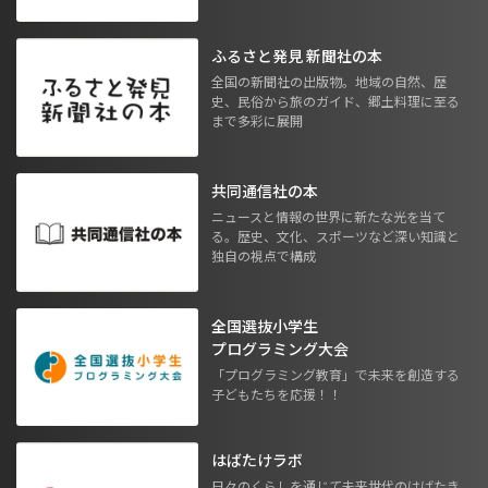
ふるさと発見 新聞社の本
全国の新聞社の出版物。地域の自然、歴
史、民俗から旅のガイド、郷土料理に至る
まで多彩に展開
共同通信社の本
ニュースと情報の世界に新たな光を当て
る。歴史、文化、スポーツなど深い知識と
独自の視点で構成
全国選抜小学生
プログラミング大会
「プログラミング教育」で未来を創造する
子どもたちを応援！！
はばたけラボ
日々のくらしを通じて未来世代のはばたき