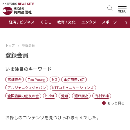
KK KYODO
KK KYODO
NEWS SITE
NEWS SITE
MENU
›
経済 / ビジネス
くらし
教育 / 文化
エンタメ
スポーツ
地
トップページ
お知らせ
トップ
›
登録会員
ニュース
登録会員
おすすめコンテンツ
いま注目のキーワード
高畑充希
Too Young
MG
重症筋無力症
出版物
アルジェニクスジャパン
NTTコミュニケーションズ
全国筋無力症友の会
b.dot
愛知
瀬戸康史
有村架純
会社概要
もっと見る
お探しのコンテンツを見つけられませんでした。