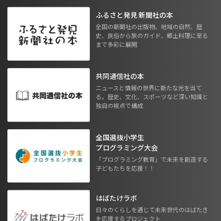
ふるさと発見 新聞社の本
全国の新聞社の出版物。地域の自然、歴
史、民俗から旅のガイド、郷土料理に至る
まで多彩に展開
共同通信社の本
ニュースと情報の世界に新たな光を当て
る。歴史、文化、スポーツなど深い知識と
独自の視点で構成
全国選抜小学生
プログラミング大会
「プログラミング教育」で未来を創造する
子どもたちを応援！！
はばたけラボ
日々のくらしを通じて未来世代のはばたき
を応援するプロジェクト