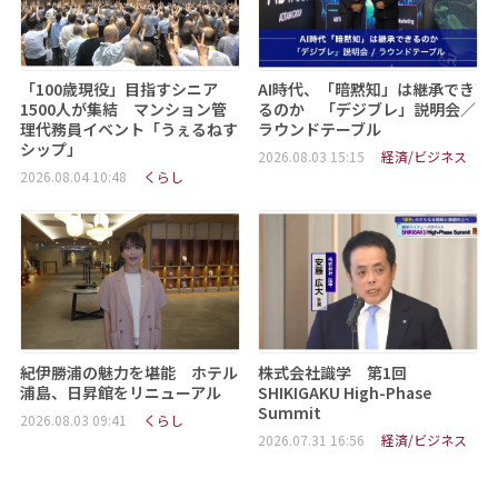
「100歳現役」目指すシニア
AI時代、「暗黙知」は継承でき
1500人が集結 マンション管
るのか 「デジブレ」説明会／
理代務員イベント「うぇるねす
ラウンドテーブル
シップ」
2026.08.03 15:15
経済/ビジネス
2026.08.04 10:48
くらし
紀伊勝浦の魅力を堪能 ホテル
株式会社識学 第1回
浦島、日昇館をリニューアル
SHIKIGAKU High-Phase
Summit
2026.08.03 09:41
くらし
2026.07.31 16:56
経済/ビジネス