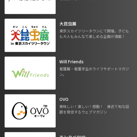
大昆虫展
東京スカイツリータウンにて開催。子ども
も大人もみんなで楽しめる企画が満載！
Will Friends
看護職・看護学生のライフサポートマガジ
ン。
OVO
美味しい！楽しい！感動！ 身近で旬な話
題を発信するウェブマガジン
エンタメOVO