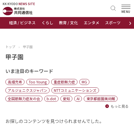
KK KYODO
KK KYODO
NEWS SITE
NEWS SITE
MENU
›
経済 / ビジネス
くらし
教育 / 文化
エンタメ
スポーツ
地
トップページ
お知らせ
トップ
›
甲子園
ニュース
甲子園
おすすめコンテンツ
いま注目のキーワード
高畑充希
Too Young
重症筋無力症
MG
出版物
アルジェニクスジャパン
NTTコミュニケーションズ
全国筋無力症友の会
b.dot
愛知
AI
東京都庭園美術館
会社概要
もっと見る
お探しのコンテンツを見つけられませんでした。