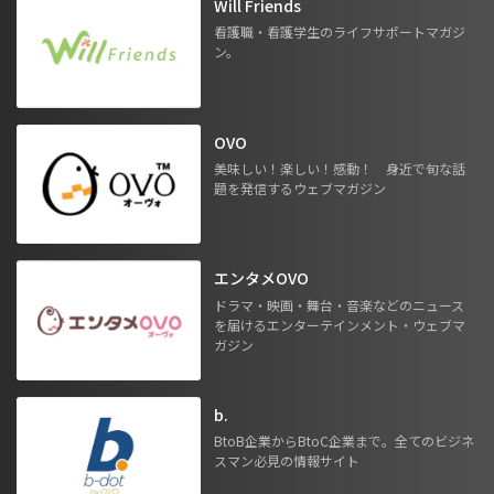
Will Friends
看護職・看護学生のライフサポートマガジ
ン。
OVO
美味しい！楽しい！感動！ 身近で旬な話
題を発信するウェブマガジン
エンタメOVO
ドラマ・映画・舞台・音楽などのニュース
を届けるエンターテインメント・ウェブマ
ガジン
b.
BtoB企業からBtoC企業まで。全てのビジネ
スマン必見の情報サイト