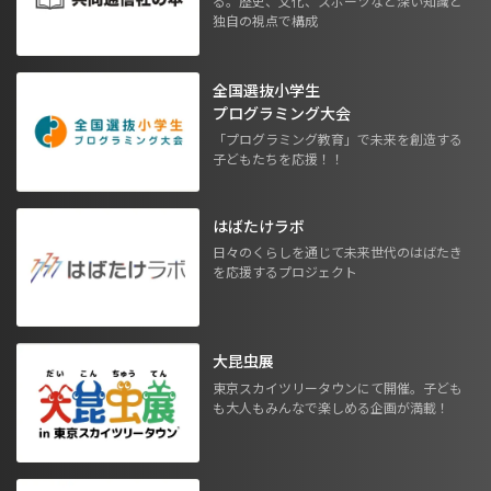
る。歴史、文化、スポーツなど深い知識と
独自の視点で構成
全国選抜小学生
プログラミング大会
「プログラミング教育」で未来を創造する
子どもたちを応援！！
はばたけラボ
日々のくらしを通じて未来世代のはばたき
を応援するプロジェクト
大昆虫展
東京スカイツリータウンにて開催。子ども
も大人もみんなで楽しめる企画が満載！