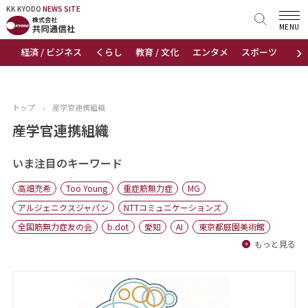
KK KYODO
KK KYODO
NEWS SITE
NEWS SITE
MENU
›
経済 / ビジネス
くらし
教育 / 文化
エンタメ
スポーツ
地
トップページ
お知らせ
トップ
›
産学官連携組織
ニュース
産学官連携組織
おすすめコンテンツ
いま注目のキーワード
高畑充希
Too Young
重症筋無力症
MG
出版物
アルジェニクスジャパン
NTTコミュニケーションズ
全国筋無力症友の会
b.dot
愛知
AI
東京都庭園美術館
会社概要
もっと見る