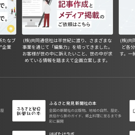
新たなブ
(株)共同通信社は半世紀に渡り、さまざまな
(株)
ア企業
事業を通じて「編集力」を培ってきました。
ど各
お客様が世の中に訴えたいこと、世の中が求
す。一
めている情報を踏まえて企画立案します。
ふるさと発見 新聞社の本
も歴
全国の新聞社の出版物。地域の自然、歴史、
民俗から旅のガイド、郷土料理に至るまで多
彩に展開
はばたけラボ