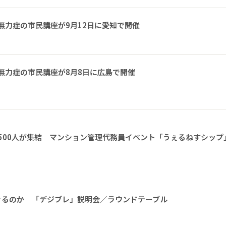
無力症の市民講座が9月12日に愛知で開催
無力症の市民講座が8月8日に広島で開催
1500人が集結 マンション管理代務員イベント「うぇるねすシップ
きるのか 「デジブレ」説明会／ラウンドテーブル