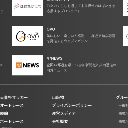
日々のくらしを通じて未来世代のはばたきを
応援するプロジェクト
る子
OVO
ジ
美味しい！楽しい！感動！ 身近で旬な話題
を発信するウェブマガジン
47NEWS
ネ
全国47都道府県・52参加新聞社と共同通信の
内外ニュース
天皇杯サッカー
出版物
グルー
オートレース
プライバシーポリシー
- 一
競輪
運営メディア
- 株
ボートレース
会社概要
- 株