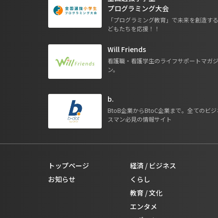
プログラミング大会
「プログラミング教育」で未来を創造す
どもたちを応援！！
Will Friends
看護職・看護学生のライフサポートマガ
ン。
b.
BtoB企業からBtoC企業まで。全てのビジ
スマン必見の情報サイト
トップページ
経済 / ビジネス
お知らせ
くらし
教育 / 文化
エンタメ