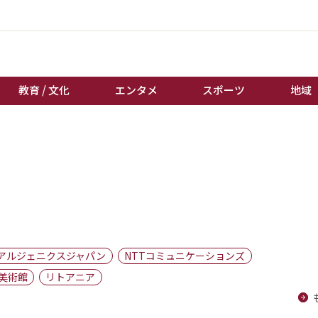
教育 / 文化
エンタメ
スポーツ
地域
経済 / ビジネス
誰もが輝いて働く社会へ
くらし
天皇杯サッカー
教育 / 文化
オートレース
エンタメ
競輪
スポーツ
ボートレース
地域
棋王戦
アルジェニクスジャパン
NTTコミュニケーションズ
キーパーソン
女流本因坊戦
美術館
リトアニア