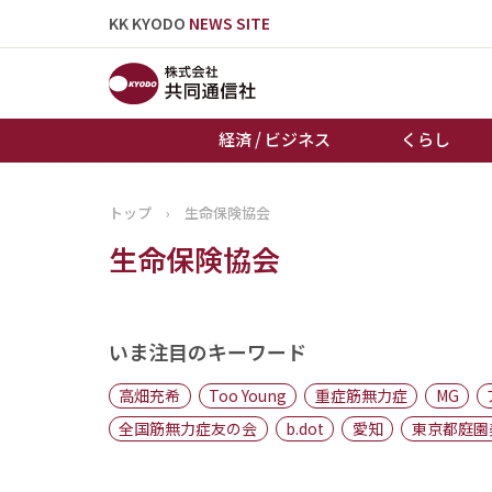
KK KYODO
NEWS SITE
経済 / ビジネス
くらし
トップ
›
生命保険協会
トップページ
生命保険協会
お知らせ
いま注目のキーワード
高畑充希
Too Young
重症筋無力症
MG
全国筋無力症友の会
b.dot
愛知
東京都庭園