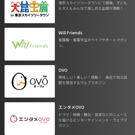
東京スカイツリータウンにて開催。子ども
も大人もみんなで楽しめる企画が満載！
Will Friends
看護職・看護学生のライフサポートマガジ
ン。
OVO
美味しい！楽しい！感動！ 身近で旬な話
題を発信するウェブマガジン
エンタメOVO
ドラマ・映画・舞台・音楽などのニュース
を届けるエンターテインメント・ウェブマ
ガジン