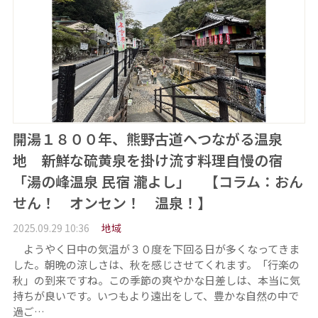
開湯１８００年、熊野古道へつながる温泉
地 新鮮な硫黄泉を掛け流す料理自慢の宿
「湯の峰温泉 民宿 瀧よし」 【コラム：おん
せん！ オンセン！ 温泉！】
2025.09.29 10:36
地域
ようやく日中の気温が３０度を下回る日が多くなってきま
した。朝晩の涼しさは、秋を感じさせてくれます。「行楽の
秋」の到来ですね。この季節の爽やかな日差しは、本当に気
持ちが良いです。いつもより遠出をして、豊かな自然の中で
過ご…