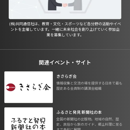
(株)共同通信社は、教育・文化・スポーツなど各分野の活動やイベ
ントを主催しています。一緒に未来社会を創り上げていく参加企
業を募集しています。
関連イベント・サイト
きさらぎ会
情報収集と交流の場を提供する日本で最も
歴史ある会員制の講演会組織
ふるさと発見 新聞社の本
全国の新聞社の出版物。地域の自然、歴
史、民俗から旅のガイド、郷土料理に至る
まで多彩に展開