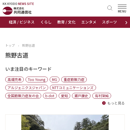
KK KYODO
KK KYODO
NEWS SITE
NEWS SITE
MENU
›
経済 / ビジネス
くらし
教育 / 文化
エンタメ
スポーツ
地
トップページ
お知らせ
トップ
›
熊野古道
ニュース
熊野古道
おすすめコンテンツ
いま注目のキーワード
高畑充希
Too Young
MG
重症筋無力症
出版物
アルジェニクスジャパン
NTTコミュニケーションズ
全国筋無力症友の会
b.dot
愛知
瀬戸康史
有村架純
会社概要
もっと見る