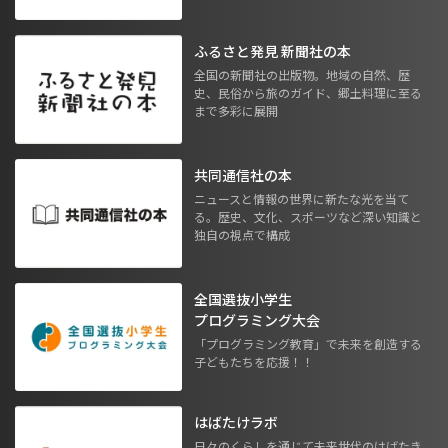
ふるさと発見 新聞社の本
全国の新聞社の出版物。地域の自然、歴
史、民俗から旅のガイド、郷土料理に至る
まで多彩に展開
共同通信社の本
ニュースと情報の世界に新たな光を当て
る。歴史、文化、スポーツなど深い知識と
独自の視点で構成
全国選抜小学生
プログラミング大会
「プログラミング教育」で未来を創造する
子どもたちを応援！！
はばたけラボ
日々のくらしを通じて未来世代のはばたき