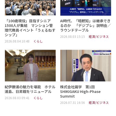
「100歳現役」目指すシニア
AI時代、「暗黙知」は継承でき
1500人が集結 マンション管
るのか 「デジブレ」説明会／
理代務員イベント「うぇるねす
ラウンドテーブル
シップ」
2026.08.03 15:15
経済/ビジネス
2026.08.04 10:48
くらし
紀伊勝浦の魅力を堪能 ホテル
株式会社識学 第1回
浦島、日昇館をリニューアル
SHIKIGAKU High-Phase
Summit
2026.08.03 09:41
くらし
2026.07.31 16:56
経済/ビジネス