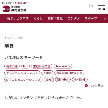
KK KYODO
KK KYODO
NEWS SITE
NEWS SITE
MENU
›
経済 / ビジネス
くらし
教育 / 文化
エンタメ
スポーツ
地
トップページ
お知らせ
トップ
›
焼き
ニュース
焼き
おすすめコンテンツ
いま注目のキーワード
高畑充希
MG
重症筋無力症
Too Young
出版物
アルジェニクスジャパン
b.dot
全国筋無力症友の会
NTTコミュニケーションズ
愛知
瀬戸康史
有村架純
会社概要
もっと見る
お探しのコンテンツを見つけられませんでした。