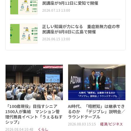
民講座が9月12日に愛知で開催
2026.07.13 13:00
正しい知識が力になる 重症筋無力症の市
民講座が8月8日に広島で開催
2026.06.15 13:00
「100歳現役」目指すシニア
AI時代、「暗黙知」は継承でき
1500人が集結 マンション管
るのか 「デジブレ」説明会／
理代務員イベント「うぇるねす
ラウンドテーブル
シップ」
2026.08.03 15:15
経済/ビジネス
2026.08.04 10:48
くらし