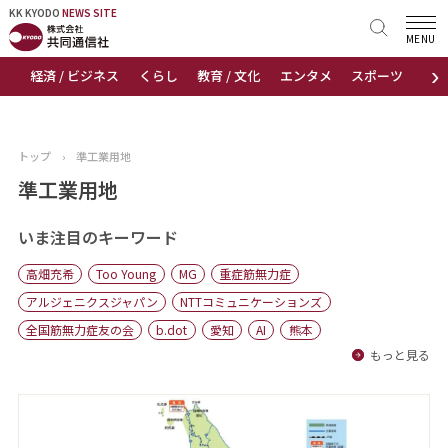
KK KYODO
KK KYODO
NEWS SITE
NEWS SITE
MENU
›
経済 / ビジネス
くらし
教育 / 文化
エンタメ
スポーツ
地
トップページ
お知らせ
トップ
›
準工業用地
ニュース
準工業用地
おすすめコンテンツ
いま注目のキーワード
高畑充希
Too Young
MG
重症筋無力症
出版物
アルジェニクスジャパン
NTTコミュニケーションズ
全国筋無力症友の会
b.dot
愛知
AI
熊本
会社概要
もっと見る