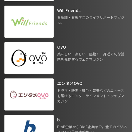
Will Friends
看護職・看護学生のライフサポートマガジ
ン。
OVO
美味しい！楽しい！感動！ 身近で旬な話
題を発信するウェブマガジン
エンタメOVO
ドラマ・映画・舞台・音楽などのニュース
を届けるエンターテインメント・ウェブマ
ガジン
b.
BtoB企業からBtoC企業まで。全てのビジネ
スマン必見の情報サイト