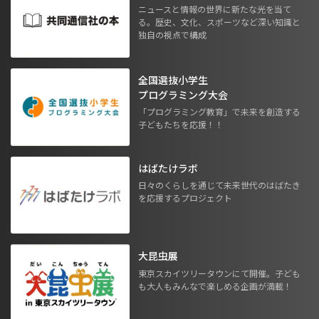
ニュースと情報の世界に新たな光を当て
る。歴史、文化、スポーツなど深い知識と
独自の視点で構成
全国選抜小学生
プログラミング大会
「プログラミング教育」で未来を創造する
子どもたちを応援！！
はばたけラボ
日々のくらしを通じて未来世代のはばたき
を応援するプロジェクト
大昆虫展
東京スカイツリータウンにて開催。子ども
も大人もみんなで楽しめる企画が満載！