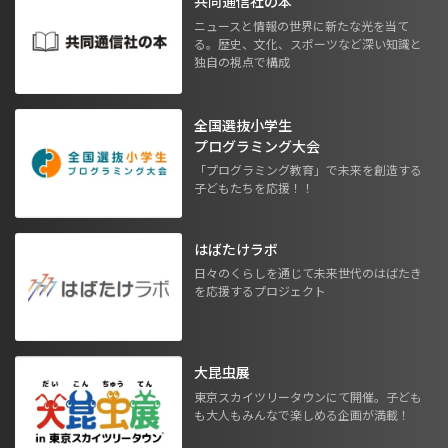
共同通信社の本
ニュースと情報の世界に新たな光を当て
る。歴史、文化、スポーツなど深い知識と
独自の視点で構成
全国選抜小学生
プログラミング大会
「プログラミング教育」で未来を創造する
子どもたちを応援！！
はばたけラボ
日々のくらしを通じて未来世代のはばたき
を応援するプロジェクト
大昆虫展
東京スカイツリータウンにて開催。子ども
も大人もみんなで楽しめる企画が満載！