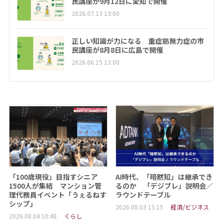
民講座が9月12日に愛知で開催
2026.07.13 13:00
正しい知識が力になる 重症筋無力症の市
民講座が8月8日に広島で開催
2026.06.15 13:00
「100歳現役」目指すシニア
AI時代、「暗黙知」は継承でき
1500人が集結 マンション管
るのか 「デジブレ」説明会／
理代務員イベント「うぇるねす
ラウンドテーブル
シップ」
2026.08.03 15:15
経済/ビジネス
2026.08.04 10:48
くらし