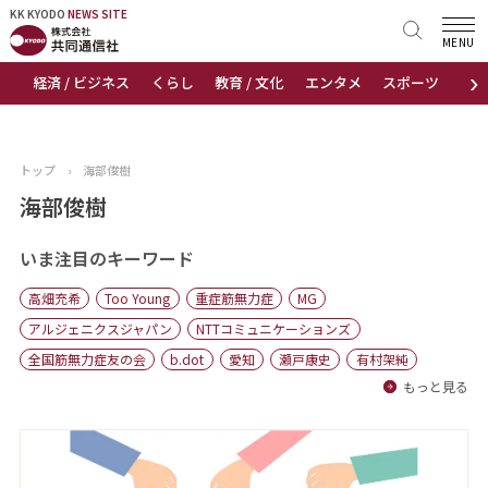
KK KYODO
KK KYODO
NEWS SITE
NEWS SITE
MENU
›
経済 / ビジネス
くらし
教育 / 文化
エンタメ
スポーツ
地
トップページ
お知らせ
トップ
›
海部俊樹
ニュース
海部俊樹
おすすめコンテンツ
いま注目のキーワード
高畑充希
Too Young
重症筋無力症
MG
出版物
アルジェニクスジャパン
NTTコミュニケーションズ
全国筋無力症友の会
b.dot
愛知
瀬戸康史
有村架純
会社概要
もっと見る