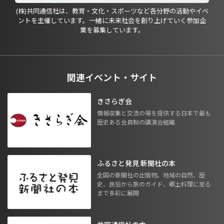
(株)共同通信社は、教育・文化・スポーツなど各分野の活動やイベ
ントを主催しています。一緒に未来社会を創り上げていく参加企
業を募集しています。
関連イベント・サイト
きさらぎ会
情報収集と交流の場を提供する日本で最も
歴史ある会員制の講演会組織
ふるさと発見 新聞社の本
全国の新聞社の出版物。地域の自然、歴
史、民俗から旅のガイド、郷土料理に至る
まで多彩に展開