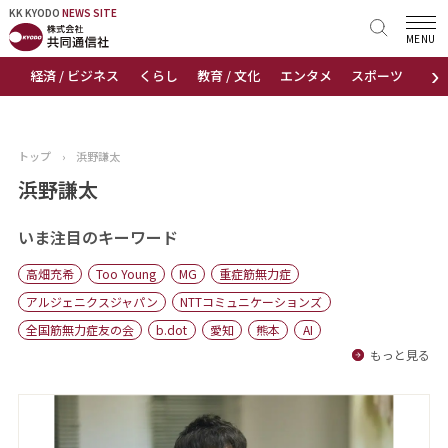
KK KYODO
KK KYODO
NEWS SITE
NEWS SITE
MENU
›
経済 / ビジネス
くらし
教育 / 文化
エンタメ
スポーツ
地
トップページ
お知らせ
トップ
›
浜野謙太
ニュース
浜野謙太
おすすめコンテンツ
いま注目のキーワード
高畑充希
Too Young
MG
重症筋無力症
出版物
アルジェニクスジャパン
NTTコミュニケーションズ
全国筋無力症友の会
b.dot
愛知
熊本
AI
会社概要
もっと見る