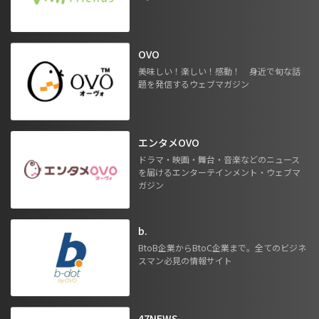
OVO
美味しい！楽しい！感動！ 身近で旬な話
題を発信するウェブマガジン
エンタメOVO
ドラマ・映画・舞台・音楽などのニュース
を届けるエンターテインメント・ウェブマ
ガジン
b.
BtoB企業からBtoC企業まで。全てのビジネ
スマン必見の情報サイト
47NEWS