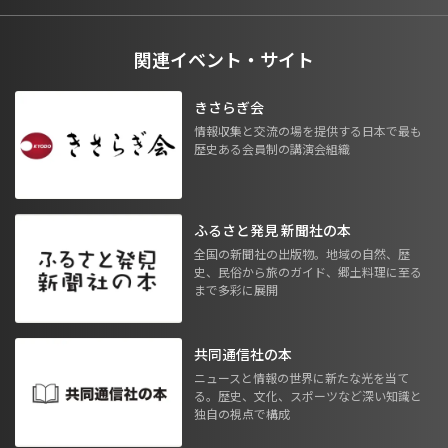
関連イベント・サイト
きさらぎ会
情報収集と交流の場を提供する日本で最も
歴史ある会員制の講演会組織
ふるさと発見 新聞社の本
全国の新聞社の出版物。地域の自然、歴
史、民俗から旅のガイド、郷土料理に至る
まで多彩に展開
共同通信社の本
ニュースと情報の世界に新たな光を当て
る。歴史、文化、スポーツなど深い知識と
独自の視点で構成