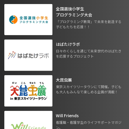
全国選抜小学生
プログラミング大会
「プログラミング教育」で未来を創造する
子どもたちを応援！！
はばたけラボ
日々のくらしを通じて未来世代のはばたき
を応援するプロジェクト
大昆虫展
東京スカイツリータウンにて開催。子ども
も大人もみんなで楽しめる企画が満載！
Will Friends
看護職・看護学生のライフサポートマガジ
ン。