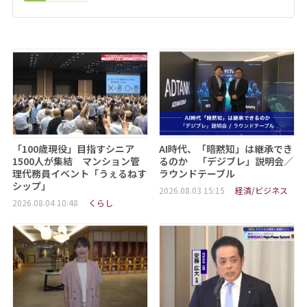
「100歳現役」目指すシニア
AI時代、「暗黙知」は継承でき
1500人が集結 マンション管
るのか 「デジブレ」説明会／
理代務員イベント「うぇるねす
ラウンドテーブル
シップ」
2026.08.03 15:15
経済/ビジネス
2026.08.04 10:48
くらし