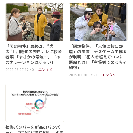
「問題物件」最終回、“犬
「問題物件」「天使の棲む部
太”上川隆也の独白ナレに視聴
屋」の悪魔＝デスゲーム主催者
者涙 「まさかの号泣…」「あ
が判明 「犯人を超えてついに
のナレーションはずるい」
悪魔とは」「主催者でめっちゃ
納得」
2025.03.27 12:40
エンタメ
2025.03.20 17:53
エンタメ
損傷バンパーを新品のバンパ
ーへ マツダが取り組む「水平