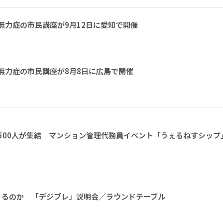
無力症の市民講座が9月12日に愛知で開催
無力症の市民講座が8月8日に広島で開催
1500人が集結 マンション管理代務員イベント「うぇるねすシップ
きるのか 「デジブレ」説明会／ラウンドテーブル