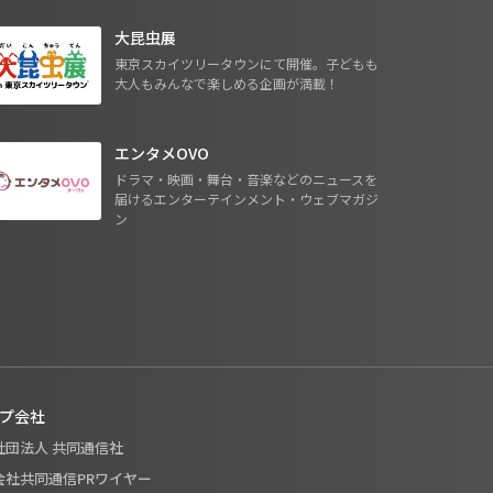
大昆虫展
東京スカイツリータウンにて開催。子どもも
大人もみんなで楽しめる企画が満載！
エンタメOVO
ドラマ・映画・舞台・音楽などのニュースを
届けるエンターテインメント・ウェブマガジ
ン
プ会社
般社団法人 共同通信社
式会社共同通信PRワイヤー