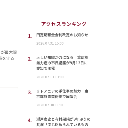
アクセスランキング
1.
円定期預金金利改定のお知らせ
2026.07.31 15:00
ーが最大限
2.
正しい知識が力になる 重症筋
員を守る
無力症の市民講座が9月12日に
愛知で開催
2026.07.13 13:00
3.
リトアニアの手仕事の魅力 東
京都庭園美術館で展覧会
2026.07.30 11:01
4.
瀬戸康史と有村架純が9年ぶりの
共演「閉じ込められているもの