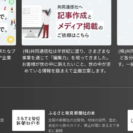
新たなブ
(株)共同通信社は半世紀に渡り、さまざまな
(株)
ア企業
事業を通じて「編集力」を培ってきました。
ど各
お客様が世の中に訴えたいこと、世の中が求
す。一
めている情報を踏まえて企画立案します。
ふるさと発見 新聞社の本
も歴
全国の新聞社の出版物。地域の自然、歴史、
民俗から旅のガイド、郷土料理に至るまで多
彩に展開