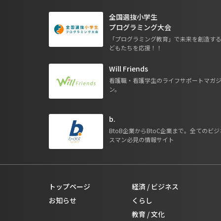
全国選抜小学生
プログラミング大会
「プログラミング教育」で未来を創造す
どもたちを応援！！
Will Friends
看護職・看護学生のライフサポートマガ
ン。
b.
BtoB企業からBtoC企業まで。全てのビジ
スマン必見の情報サイト
トップページ
経済 / ビジネス
お知らせ
くらし
教育 / 文化