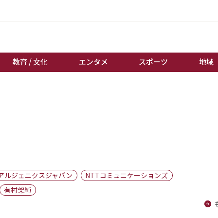
教育 / 文化
エンタメ
スポーツ
地域
経済 / ビジネス
誰もが輝いて働く社会へ
くらし
天皇杯サッカー
教育 / 文化
オートレース
エンタメ
競輪
スポーツ
ボートレース
地域
棋王戦
アルジェニクスジャパン
NTTコミュニケーションズ
キーパーソン
女流本因坊戦
有村架純