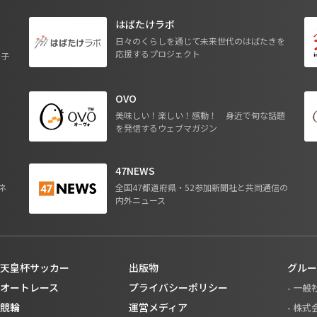
はばたけラボ
日々のくらしを通じて未来世代のはばたきを
応援するプロジェクト
る子
OVO
ジ
美味しい！楽しい！感動！ 身近で旬な話題
を発信するウェブマガジン
47NEWS
ネ
全国47都道府県・52参加新聞社と共同通信の
内外ニュース
天皇杯サッカー
出版物
グルー
オートレース
プライバシーポリシー
- 一
競輪
運営メディア
- 株