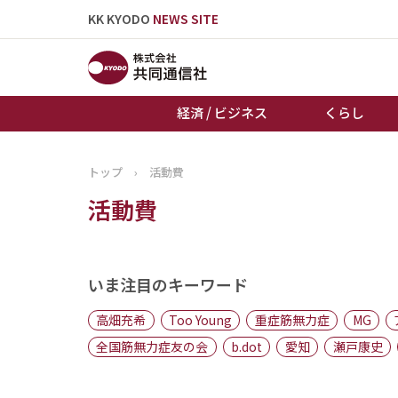
KK KYODO
NEWS SITE
経済 / ビジネス
くらし
トップ
›
活動費
トップページ
活動費
お知らせ
いま注目のキーワード
高畑充希
Too Young
重症筋無力症
MG
全国筋無力症友の会
b.dot
愛知
瀬戸康史