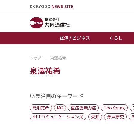
KK KYODO
NEWS SITE
経済 / ビジネス
くらし
トップ
›
泉澤祐希
トップページ
泉澤祐希
お知らせ
いま注目のキーワード
高畑充希
MG
重症筋無力症
Too Young
NTTコミュニケーションズ
愛知
瀬戸康史