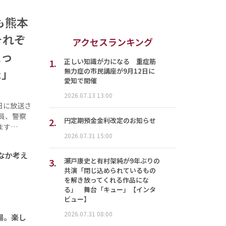
も熊本
それぞ
アクセスランキング
思っ
1.
正しい知識が力になる 重症筋
た」
無力症の市民講座が9月12日に
愛知で開催
2026.07.13 13:00
日に放送さ
員、警察
2.
円定期預金金利改定のお知らせ
ます…
2026.07.31 15:00
なか考え
3.
瀬戸康史と有村架純が9年ぶりの
共演「閉じ込められているもの
を解き放ってくれる作品にな
る」 舞台「キュー」【インタ
ビュー】
2026.07.31 08:00
場。楽し