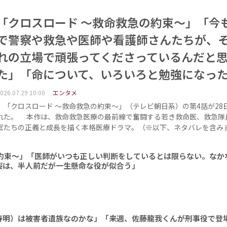
「クロスロード ～救命救急の約束～」「今
で警察や救急や医師や看護師さんたちが、
れの立場で頑張ってくださっているんだと
た」「命について、いろいろと勉強になっ
026.07.29 10:00
エンタメ
「クロスロード ～救命救急の約束～」（テレビ朝日系）の第4話が28
れた。 本作は、救命救急医療の最前線で奮闘する若き救命医、救急隊
官たちの正義と成長を描く本格医療ドラマ。（※以下、ネタバレを含み
の約束～」「医師がいつも正しい判断をしているとは限らない。なか
桜は、半人前だが一生懸命な役が似合う」
寿明）は被害者遺族なのかな」「来週、佐藤龍我くんが刑事役で登