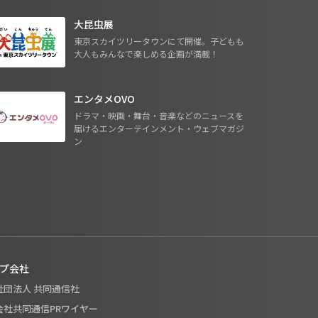
大昆虫展
東京スカイツリータウンにて開催。子どもも
大人もみんなで楽しめる企画が満載！
エンタメOVO
ドラマ・映画・舞台・音楽などのニュースを
届けるエンターテインメント・ウェブマガジ
ン
プ会社
般社団法人 共同通信社
式会社共同通信PRワイヤー