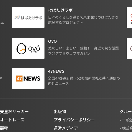
はばたけラボ
日々のくらしを通じて未来世代のはばたきを
応援するプロジェクト
る子
OVO
ジ
美味しい！楽しい！感動！ 身近で旬な話題
を発信するウェブマガジン
47NEWS
ネ
全国47都道府県・52参加新聞社と共同通信の
内外ニュース
天皇杯サッカー
出版物
グルー
オートレース
プライバシーポリシー
- 一
競輪
運営メディア
- 株