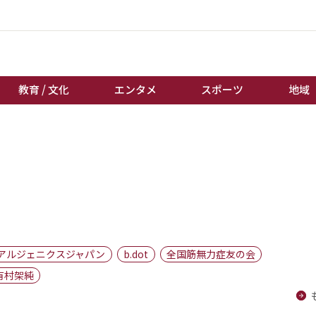
教育 / 文化
エンタメ
スポーツ
地域
経済 / ビジネス
誰もが輝いて働く社会へ
くらし
天皇杯サッカー
教育 / 文化
オートレース
エンタメ
競輪
スポーツ
ボートレース
地域
棋王戦
アルジェニクスジャパン
b.dot
全国筋無力症友の会
キーパーソン
女流本因坊戦
有村架純