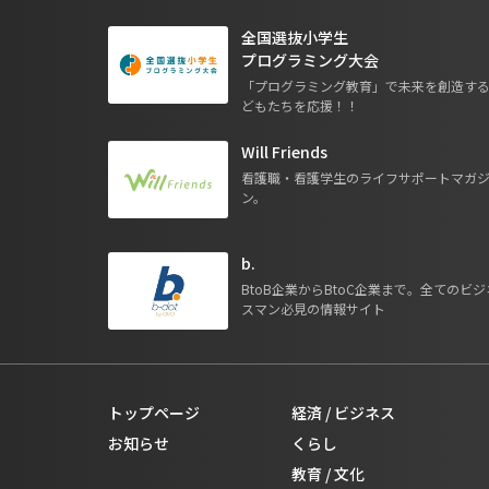
全国選抜小学生
プログラミング大会
「プログラミング教育」で未来を創造す
どもたちを応援！！
Will Friends
看護職・看護学生のライフサポートマガ
ン。
b.
BtoB企業からBtoC企業まで。全てのビジ
スマン必見の情報サイト
トップページ
経済 / ビジネス
お知らせ
くらし
教育 / 文化