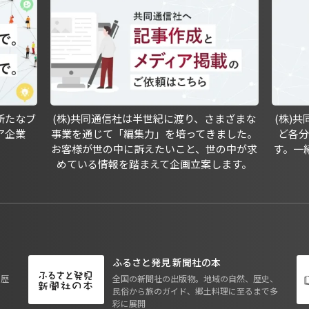
新たなブ
(株)共同通信社は半世紀に渡り、さまざまな
(株)
ア企業
事業を通じて「編集力」を培ってきました。
ど各
お客様が世の中に訴えたいこと、世の中が求
す。一
めている情報を踏まえて企画立案します。
ふるさと発見 新聞社の本
も歴
全国の新聞社の出版物。地域の自然、歴史、
民俗から旅のガイド、郷土料理に至るまで多
彩に展開