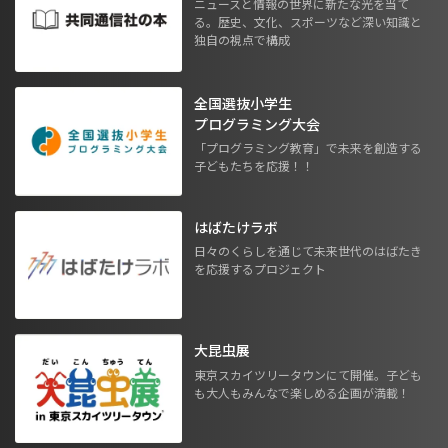
ニュースと情報の世界に新たな光を当て
る。歴史、文化、スポーツなど深い知識と
独自の視点で構成
全国選抜小学生
プログラミング大会
「プログラミング教育」で未来を創造する
子どもたちを応援！！
はばたけラボ
日々のくらしを通じて未来世代のはばたき
を応援するプロジェクト
大昆虫展
東京スカイツリータウンにて開催。子ども
も大人もみんなで楽しめる企画が満載！