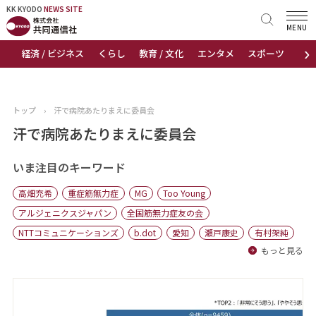
KK KYODO
KK KYODO
NEWS SITE
NEWS SITE
MENU
›
経済 / ビジネス
くらし
教育 / 文化
エンタメ
スポーツ
地
トップページ
お知らせ
トップ
›
汗で病院あたりまえに委員会
ニュース
汗で病院あたりまえに委員会
おすすめコンテンツ
いま注目のキーワード
高畑充希
重症筋無力症
MG
Too Young
出版物
アルジェニクスジャパン
全国筋無力症友の会
NTTコミュニケーションズ
b.dot
愛知
瀬戸康史
有村架純
会社概要
もっと見る