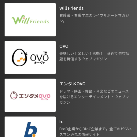
Will Friends
看護職・看護学生のライフサポートマガジ
ン。
OVO
美味しい！楽しい！感動！ 身近で旬な話
題を発信するウェブマガジン
エンタメOVO
ドラマ・映画・舞台・音楽などのニュース
を届けるエンターテインメント・ウェブマ
ガジン
b.
BtoB企業からBtoC企業まで。全てのビジネ
スマン必見の情報サイト