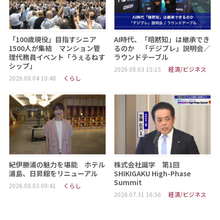
「100歳現役」目指すシニア
AI時代、「暗黙知」は継承でき
1500人が集結 マンション管
るのか 「デジブレ」説明会／
理代務員イベント「うぇるねす
ラウンドテーブル
シップ」
2026.08.03 15:15
経済/ビジネス
2026.08.04 10:48
くらし
紀伊勝浦の魅力を堪能 ホテル
株式会社識学 第1回
浦島、日昇館をリニューアル
SHIKIGAKU High-Phase
Summit
2026.08.03 09:41
くらし
2026.07.31 16:56
経済/ビジネス