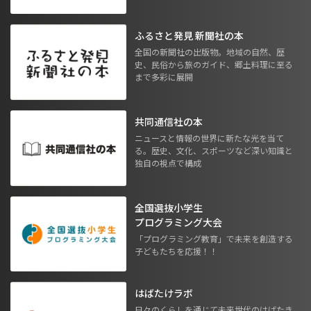
ふるさと発見 新聞社の本
全国の新聞社の出版物。地域の自然、歴
史、民俗から旅のガイド、郷土料理に至る
まで多彩に展開
共同通信社の本
ニュースと情報の世界に新たな光を当て
る。歴史、文化、スポーツなど深い知識と
独自の視点で構成
全国選抜小学生
プログラミング大会
「プログラミング教育」で未来を創造する
子どもたちを応援！！
はばたけラボ
日々のくらしを通じて未来世代のはばたき