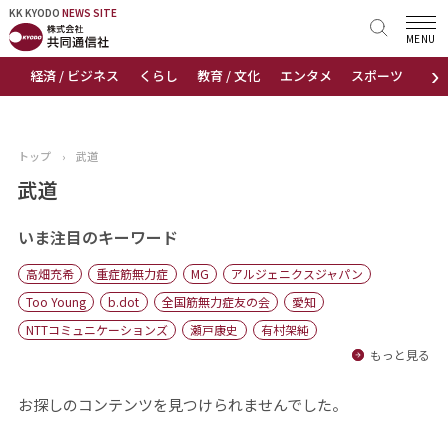
KK KYODO
KK KYODO
NEWS SITE
NEWS SITE
MENU
›
経済 / ビジネス
くらし
教育 / 文化
エンタメ
スポーツ
地
トップページ
お知らせ
トップ
›
武道
ニュース
武道
おすすめコンテンツ
いま注目のキーワード
高畑充希
重症筋無力症
MG
アルジェニクスジャパン
出版物
Too Young
b.dot
全国筋無力症友の会
愛知
NTTコミュニケーションズ
瀬戸康史
有村架純
会社概要
もっと見る
お探しのコンテンツを見つけられませんでした。