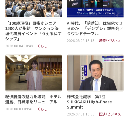
「100歳現役」目指すシニア
AI時代、「暗黙知」は継承でき
1500人が集結 マンション管
るのか 「デジブレ」説明会／
理代務員イベント「うぇるねす
ラウンドテーブル
シップ」
2026.08.03 15:15
経済/ビジネス
2026.08.04 10:48
くらし
紀伊勝浦の魅力を堪能 ホテル
株式会社識学 第1回
浦島、日昇館をリニューアル
SHIKIGAKU High-Phase
Summit
2026.08.03 09:41
くらし
2026.07.31 16:56
経済/ビジネス