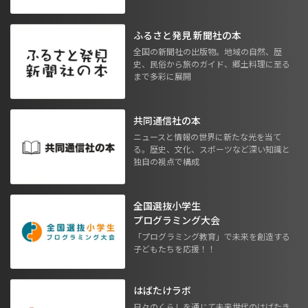
ふるさと発見 新聞社の本
全国の新聞社の出版物。地域の自然、歴
史、民俗から旅のガイド、郷土料理に至る
まで多彩に展開
共同通信社の本
ニュースと情報の世界に新たな光を当て
る。歴史、文化、スポーツなど深い知識と
独自の視点で構成
全国選抜小学生
プログラミング大会
「プログラミング教育」で未来を創造する
子どもたちを応援！！
はばたけラボ
日々のくらしを通じて未来世代のはばたき