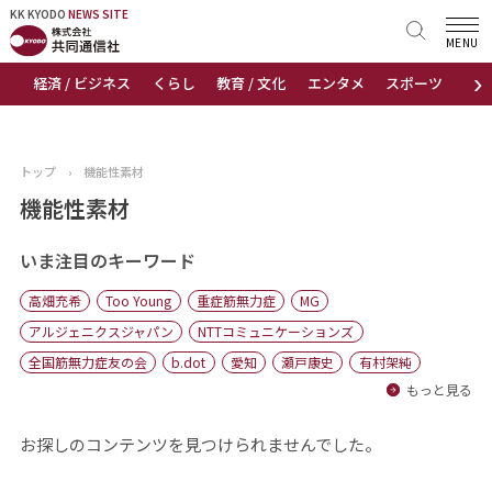
KK KYODO
KK KYODO
NEWS SITE
NEWS SITE
MENU
›
経済 / ビジネス
くらし
教育 / 文化
エンタメ
スポーツ
地
トップページ
お知らせ
トップ
›
機能性素材
ニュース
機能性素材
おすすめコンテンツ
いま注目のキーワード
高畑充希
Too Young
重症筋無力症
MG
出版物
アルジェニクスジャパン
NTTコミュニケーションズ
全国筋無力症友の会
b.dot
愛知
瀬戸康史
有村架純
会社概要
もっと見る
お探しのコンテンツを見つけられませんでした。