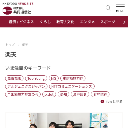
KK KYODO
KK KYODO
NEWS SITE
NEWS SITE
MENU
›
経済 / ビジネス
くらし
教育 / 文化
エンタメ
スポーツ
地
トップページ
お知らせ
トップ
›
楽天
ニュース
楽天
おすすめコンテンツ
いま注目のキーワード
高畑充希
Too Young
MG
重症筋無力症
出版物
アルジェニクスジャパン
NTTコミュニケーションズ
全国筋無力症友の会
b.dot
愛知
瀬戸康史
有村架純
会社概要
もっと見る