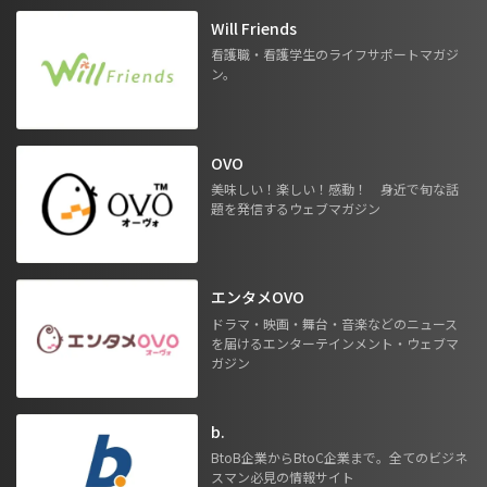
Will Friends
看護職・看護学生のライフサポートマガジ
ン。
OVO
美味しい！楽しい！感動！ 身近で旬な話
題を発信するウェブマガジン
エンタメOVO
ドラマ・映画・舞台・音楽などのニュース
を届けるエンターテインメント・ウェブマ
ガジン
b.
BtoB企業からBtoC企業まで。全てのビジネ
スマン必見の情報サイト