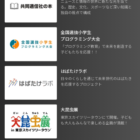
ニュースと情報の世界に新たな光を当て
る。歴史、文化、スポーツなど深い知識と
独自の視点で構成
全国選抜小学生
プログラミング大会
「プログラミング教育」で未来を創造する
子どもたちを応援！！
はばたけラボ
日々のくらしを通じて未来世代のはばたき
を応援するプロジェクト
大昆虫展
東京スカイツリータウンにて開催。子ども
も大人もみんなで楽しめる企画が満載！